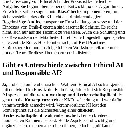
Die Umsetzung von Ethical AI in der Praxis ist keine leichte
Aufgabe. Sie beginnt bereits bei der Entwicklung der Algorithmen.
Entwickler sollten sogenannte
Bias-Checks
implementieren, um
sicherzustellen, dass die KI nicht diskriminierend agiert.
Regelmäßige
Audits
, transparente Entscheidungsprozesse und der
Einbezug von Ethik-Experten sind essentielle Schritte. Es reicht
nicht, sich nur auf die Technik zu verlassen. Auch die Schulung und
das Bewusstsein der Mitarbeiter für ethische Fragestellungen spielen
eine zentrale Rolle. Hier lohnt es sich, auf
Best Practices
zurückzugreifen und an zielgerichteten Workshops teilzunehmen,
um das Team für diese Themen zu sensibilisieren.
Gibt es Unterschiede zwischen Ethical AI
und Responsible AI?
Ja, und das könnte überraschen. Während Ethical AI sich allgemein
mit der Moral im Einsatz der KI befasst, fokussiert sich Responsible
AI speziell auf die
Verantwortung und Rechenschaftspflicht
. Es
geht um die
Konsequenzen
einer KI-Entscheidung und wer dafür
verantwortlich gemacht wird. Verantwortliche KI legt den
Schwerpunkt auf die Sicherstellung einer
direkten
Rechenschaftspflicht
, während ethische KI einen breiteren
moralischen Rahmen absteckt. Beide Aspekte sind wichtig und
ergänzen sich, machen aber einen feinen, jedoch signifikanten