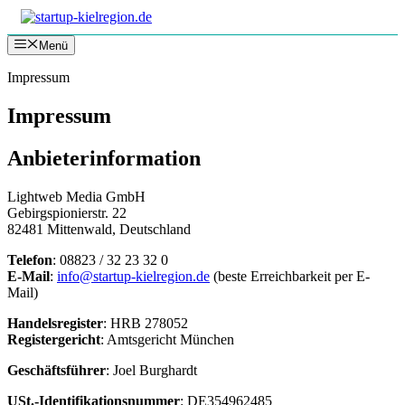
Zum
Inhalt
Menü
springen
Impressum
Impressum
Anbieterinformation
Lightweb Media GmbH
Gebirgspionierstr. 22
82481 Mittenwald, Deutschland
Telefon
: 08823 / 32 23 32 0
E-Mail
:
info@startup-kielregion.de
(beste Erreichbarkeit per E-
Mail)
Handelsregister
: HRB 278052
Registergericht
: Amtsgericht München
Geschäftsführer
: Joel Burghardt
USt.-Identifikationsnummer
: DE354962485