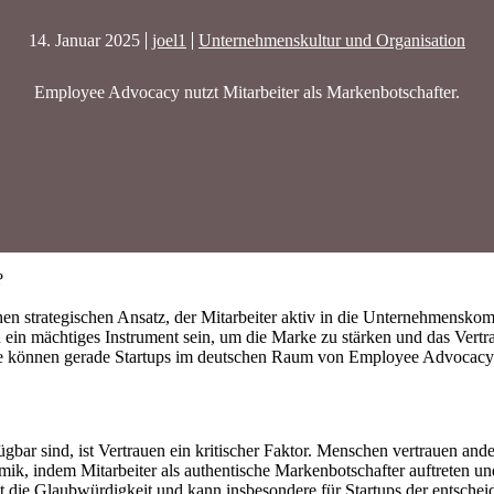
14. Januar 2025
joel1
Unternehmenskultur und Organisation
Employee Advocacy nutzt Mitarbeiter als Markenbotschafter.
?
nen strategischen Ansatz, der Mitarbeiter aktiv in die Unternehmensko
in mächtiges Instrument sein, um die Marke zu stärken und das Vertra
ie können gerade Startups im deutschen Raum von Employee Advocacy 
rfügbar sind, ist Vertrauen ein kritischer Faktor. Menschen vertrauen a
ik, indem Mitarbeiter als authentische Markenbotschafter auftreten un
t die Glaubwürdigkeit und kann insbesondere für Startups der entschei