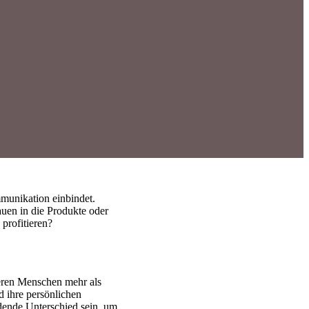
mmunikation einbindet.
uen in die Produkte oder
profitieren?
nderen Menschen mehr als
d ihre persönlichen
dende Unterschied sein, um