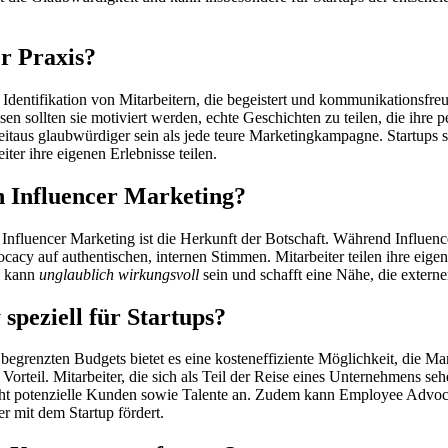
r Praxis?
e Identifikation von Mitarbeitern, die begeistert und kommunikationsfre
sen sollten sie motiviert werden, echte Geschichten zu teilen, die ihre
taus glaubwürdiger sein als jede teure Marketingkampagne. Startups so
ter ihre eigenen Erlebnisse teilen.
 Influencer Marketing?
luencer Marketing ist die Herkunft der Botschaft. Während Influencer
acy auf authentischen, internen Stimmen. Mitarbeiter teilen ihre eigene
e kann
unglaublich wirkungsvoll
sein und schafft eine Nähe, die externen
speziell für Startups?
egrenzten Budgets bietet es eine kosteneffiziente Möglichkeit, die M
 Vorteil. Mitarbeiter, die sich als Teil der Reise eines Unternehmens seh
 zieht potenzielle Kunden sowie Talente an. Zudem kann Employee Advoc
er mit dem Startup fördert.