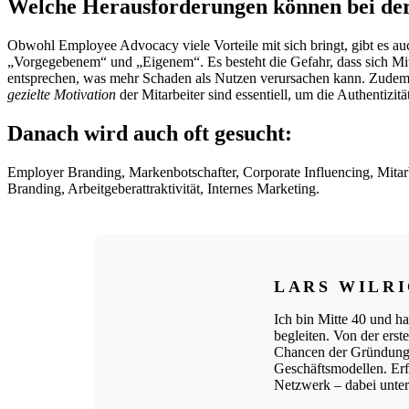
Welche Herausforderungen können bei de
Obwohl Employee Advocacy viele Vorteile mit sich bringt, gibt es a
„Vorgegebenem“ und „Eigenem“. Es besteht die Gefahr, dass sich Mita
entsprechen, was mehr Schaden als Nutzen verursachen kann. Zudem br
gezielte Motivation
der Mitarbeiter sind essentiell, um die Authentizi
Danach wird auch oft gesucht:
Employer Branding, Markenbotschafter, Corporate Influencing, Mitar
Branding, Arbeitgeberattraktivität, Internes Marketing.
LARS WILR
Ich bin Mitte 40 und ha
begleiten. Von der ers
Chancen der Gründungs
Geschäftsmodellen. Erfo
Netzwerk – dabei unters