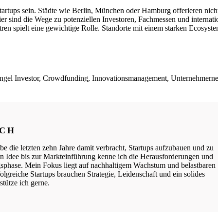
tartups sein. Städte wie Berlin, München oder Hamburg offerieren nich
Hier sind die Wege zu potenziellen Investoren, Fachmessen und interna
 spielt eine gewichtige Rolle. Standorte mit einem starken Ecosystem 
, Angel Investor, Crowdfunding, Innovationsmanagement, Unternehmern
ICH
be die letzten zehn Jahre damit verbracht, Startups aufzubauen und zu
ten Idee bis zur Markteinführung kenne ich die Herausforderungen und
phase. Mein Fokus liegt auf nachhaltigem Wachstum und belastbaren
lgreiche Startups brauchen Strategie, Leidenschaft und ein solides
tütze ich gerne.