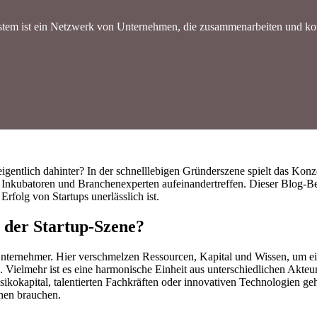
tem ist ein Netzwerk von Unternehmen, die zusammenarbeiten und ko
eigentlich dahinter? In der schnelllebigen Gründerszene spielt das Konze
 Inkubatoren und Branchenexperten aufeinandertreffen. Dieser Blog-Beit
rfolg von Startups unerlässlich ist.
b der Startup-Szene?
 Unternehmer. Hier verschmelzen Ressourcen, Kapital und Wissen, um ei
. Vielmehr ist es eine harmonische Einheit aus unterschiedlichen Akteu
ikokapital, talentierten Fachkräften oder innovativen Technologien geh
ihen brauchen.