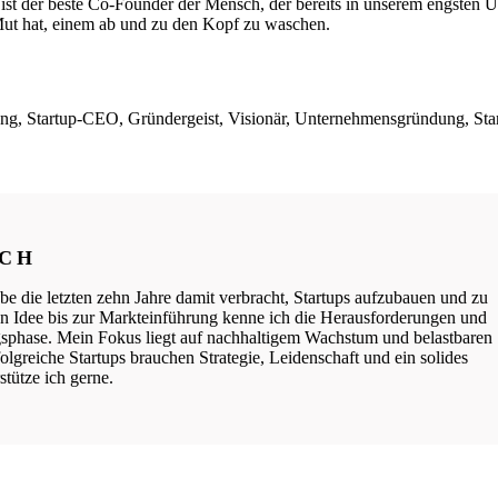
ist der beste Co-Founder der Mensch, der bereits in unserem engsten U
n Mut hat, einem ab und zu den Kopf zu waschen.
ng, Startup-CEO, Gründergeist, Visionär, Unternehmensgründung, Star
ICH
be die letzten zehn Jahre damit verbracht, Startups aufzubauen und zu
ten Idee bis zur Markteinführung kenne ich die Herausforderungen und
phase. Mein Fokus liegt auf nachhaltigem Wachstum und belastbaren
lgreiche Startups brauchen Strategie, Leidenschaft und ein solides
tütze ich gerne.