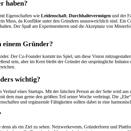
er haben?
mit Eigenschaften wie
Leidenschaft
,
Durchhaltevermögen
und der Fä
in Muss, da Konflikte unter den Gründern unausweichlich sind. Ein Co
ehalten. Der Spaß am Experimentieren und die Akzeptanz von Misserfo
on einem Gründer?
der. Der Co-Founder kommt ins Spiel, um diese Vision mitzugestalten 
nd sein, aber im Kern bleibt der Gründer der ursprüngliche Initiator
rreichen.
ders wichtig?
n Verlauf eines Startups. Mit der falschen Person an der Seite wird aus
 mit dem man gerne den größten Teil seiner Woche verbringt. Die „Eh
igenschaften und ergänzende Fähigkeiten sollten dabei in eine harmoni
?
e
denn als ein Ziel zu sehen. Netzwerkevents, Gründerforen und Plattf