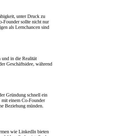
higkeit, unter Druck zu
-Founder sollte nicht nur
lgen als Lernchancen sind
und in die Realität
 der Geschäftsidee, während
 der Gründung schnell ein
e“ mit einem Co-Founder
sche Beziehung münden.
ormen wie LinkedIn bieten