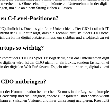
en verheiratet. Ohne seinen Input könnte ein Unternehmen in der digita
en, um alle an einem Strang ziehen zu lassen.
en C-Level-Positionen?
ähnlich ist. Doch es gibt feine Unterschiede. Der CIO ist oft mit IT-I
hrend der CIO dafür sorgt, dass die Technik läuft, stellt der CDO sich
ch die Firma digital platzieren muss, um sichtbar und erfolgreich zu sei
artups so wichtig?
r kommt der CDO ins Spiel. Er sorgt dafür, dass das Unternehmen digita
r digitaler wird, ist der CDO nicht nur ein Luxus, sondern fast schon 
der digitalen Welt Fuß fassen. Es geht nicht nur darum, digital zu exis
in CDO mitbringen?
Kunst der Kommunikation beherrschen. Er muss in der Lage sein, kompl
Leadership und die Fähigkeit, andere zu inspirieren, sind ebenso wich
 kann er zwischen Visionen und ihrer Umsetzung navigieren. Kreativit