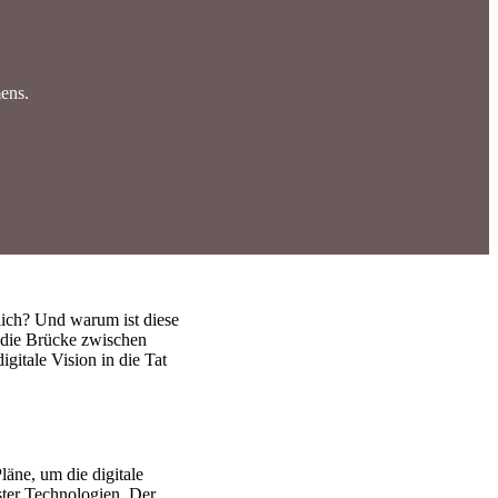
mens.
ch? Und warum ist diese
r die Brücke zwischen
gitale Vision in die Tat
läne, um die digitale
ster Technologien. Der