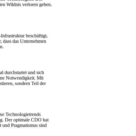
len Wildnis verloren gehen.
nfrastruktur beschäftigt,
er, dass das Unternehmen
n.
l durchstartet und sich
eine Notwendigkeit. Mit
tieren, sondern Teil der
exe Technologietrends
tig. Der optimale CDO hat
ät und Pragmatismus sind