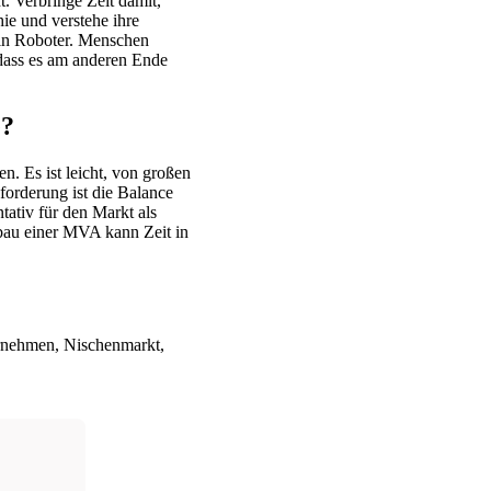
. Verbringe Zeit damit,
ie und verstehe ihre
ein Roboter. Menschen
 dass es am anderen Ende
e?
. Es ist leicht, von großen
forderung ist die Balance
tativ für den Markt als
fbau einer MVA kann Zeit in
rnehmen, Nischenmarkt,