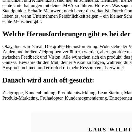
Ehrlichkeit und Authentizität sind hier entscheidend. Menschen merke
echte Unterhaltungen mit deiner MVA zu führen. Höre zu. Was sagen 
Standpunkte. Schaffe Mehrwert, noch bevor du verkaufst. Durch Conte
lieben es, wenn Unternehmen Persönlichkeit zeigen – ein kleiner Sch
echte Menschen gibt.
Welche Herausforderungen gibt es bei der
Okay, hier wird’s real. Die größte Herausforderung: Widerstehe der 
Zahlen und breiten Zielgruppen verführt zu werden, aber ignoriere ni
zwischen Feedback und Vision. Alle wünschen sich ein produkt, das jed
Ganzes. Bewahre dir den Mut, deiner Vision zu folgen, während du au
Anspruch nehmen und erfordert oft mehr Ressourcen als erwartet.
Danach wird auch oft gesucht:
Zielgruppe, Kundenbindung, Produktentwicklung, Lean Startup, Ma
Produkt-Marketing, Frühadopter, Kundensegmentierung, Entrepreneu
LARS WILR