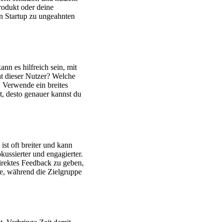
rodukt oder deine
n Startup zu ungeahnten
nn es hilfreich sein, mit
hat dieser Nutzer? Welche
 Verwende ein breites
, desto genauer kannst du
st oft breiter und kann
ussierter und engagierter.
direktes Feedback zu geben,
de, während die Zielgruppe