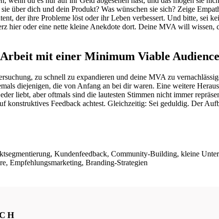
n, wenn du es nur auf ihr Geld abgesehen hast, und das mögen sie nicht
sie über dich und dein Produkt? Was wünschen sie sich? Zeige Empath
nt, der ihre Probleme löst oder ihr Leben verbessert. Und bitte, sei k
erz hier oder eine nette kleine Anekdote dort. Deine MVA will wissen,
 Arbeit mit einer Minimum Viable Audienc
Versuchung, zu schnell zu expandieren und deine MVA zu vernachlässigen
emals diejenigen, die von Anfang an bei dir waren. Eine weitere Heraus
er liebt, aber oftmals sind die lautesten Stimmen nicht immer repräsen
f konstruktives Feedback achtest. Gleichzeitig: Sei geduldig. Der Au
rktsegmentierung, Kundenfeedback, Community-Building, kleine Unte
re, Empfehlungsmarketing, Branding-Strategien
ICH