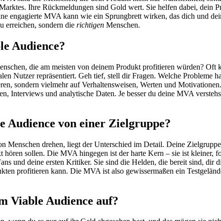
es Marktes. Ihre Rückmeldungen sind Gold wert. Sie helfen dabei, dein P
Eine engagierte MVA kann wie ein Sprungbrett wirken, das dich und dei
u erreichen, sondern die
richtigen
Menschen.
le Audience?
Menschen, die am meisten von deinem Produkt profitieren würden? Oft ka
ealen Nutzer repräsentiert. Geh tief, stell dir Fragen. Welche Probleme 
ren, sondern vielmehr auf Verhaltensweisen, Werten und Motivationen.
 Interviews und analytische Daten. Je besser du deine MVA verstehst
e Audience von einer Zielgruppe?
n Menschen drehen, liegt der Unterschied im Detail. Deine Zielgruppe i
ren sollen. Die MVA hingegen ist der harte Kern – sie ist kleiner, fok
ns und deine ersten Kritiker. Sie sind die Helden, die bereit sind, dir 
dukten profitieren kann. Die MVA ist also gewissermaßen ein Testgelän
m Viable Audience auf?