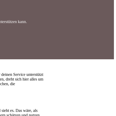
terstützen kann.
deinen Service unterstützt
n, dreht sich hier alles um
echen, die
 sieht es. Das wäre, als
rn schätzen und nutzen.