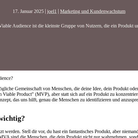
17. Januar 2025
joel1
Marketing und Kundenwachstum
able Audience ist die kleinste Gruppe von Nutzern, die ein Produkt un
dience?
liche Gemeinschaft von Menschen, die deine Idee, dein Produkt oder 
Viable Product" (MVP), aber statt sich auf ein Produkt zu konzentriere
nzept, das uns hilft, genau die Menschen zu identifizieren und anzuspr
wichtig?
 werden. Stell dir vor, du hast ein fantastisches Produkt, aber niemand
VA sind die Menschen, die dein Produkt nicht nur wahrnehmen, sonde