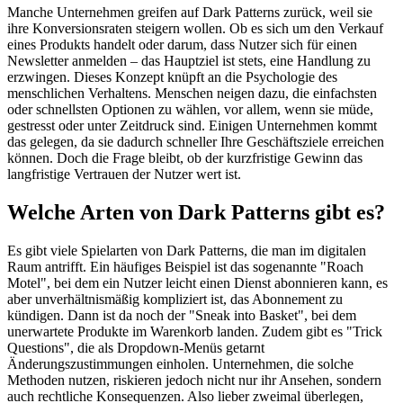
Manche Unternehmen greifen auf Dark Patterns zurück, weil sie
ihre Konversionsraten steigern wollen. Ob es sich um den Verkauf
eines Produkts handelt oder darum, dass Nutzer sich für einen
Newsletter anmelden – das Hauptziel ist stets, eine Handlung zu
erzwingen. Dieses Konzept knüpft an die Psychologie des
menschlichen Verhaltens. Menschen neigen dazu, die einfachsten
oder schnellsten Optionen zu wählen, vor allem, wenn sie müde,
gestresst oder unter Zeitdruck sind. Einigen Unternehmen kommt
das gelegen, da sie dadurch schneller Ihre Geschäftsziele erreichen
können. Doch die Frage bleibt, ob der kurzfristige Gewinn das
langfristige Vertrauen der Nutzer wert ist.
Welche Arten von Dark Patterns gibt es?
Es gibt viele Spielarten von Dark Patterns, die man im digitalen
Raum antrifft. Ein häufiges Beispiel ist das sogenannte "Roach
Motel", bei dem ein Nutzer leicht einen Dienst abonnieren kann, es
aber unverhältnismäßig kompliziert ist, das Abonnement zu
kündigen. Dann ist da noch der "Sneak into Basket", bei dem
unerwartete Produkte im Warenkorb landen. Zudem gibt es "Trick
Questions", die als Dropdown-Menüs getarnt
Änderungszustimmungen einholen. Unternehmen, die solche
Methoden nutzen, riskieren jedoch nicht nur ihr Ansehen, sondern
auch rechtliche Konsequenzen. Also lieber zweimal überlegen,