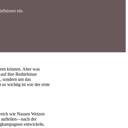
rfnissen ein.
bern können. Aber was
 auf ihre Bedürfnisse
n, sondern um das
o wichtig ist wie der erste
lgreich wie Nassen Weizen
n aufteilen—nach der
ngkampagnen entwickeln.