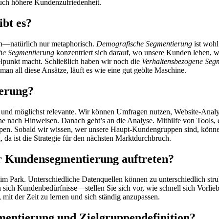
auch höhere Kundenzufriedenheit.
bt es?
en—natürlich nur metaphorisch.
Demografische Segmentierung
ist wohl
he Segmentierung
konzentriert sich darauf, wo unsere Kunden leben,
elpunkt macht. Schließlich haben wir noch die
Verhaltensbezogene Seg
an all diese Ansätze, läuft es wie eine gut geölte Maschine.
erung?
e und möglichst relevante. Wir können Umfragen nutzen, Website-Analy
e nach Hinweisen. Danach geht’s an die Analyse. Mithilfe von Tools, 
ppen. Sobald wir wissen, wer unsere Haupt-Kundengruppen sind, könn
à, da ist die Strategie für den nächsten Marktdurchbruch.
r Kundensegmentierung auftreten?
m Park. Unterschiedliche Datenquellen können zu unterschiedlich stru
n sich Kundenbedürfnisse—stellen Sie sich vor, wie schnell sich Vorlieb
, mit der Zeit zu lernen und sich ständig anzupassen.
mentierung und Zielgruppendefinition?