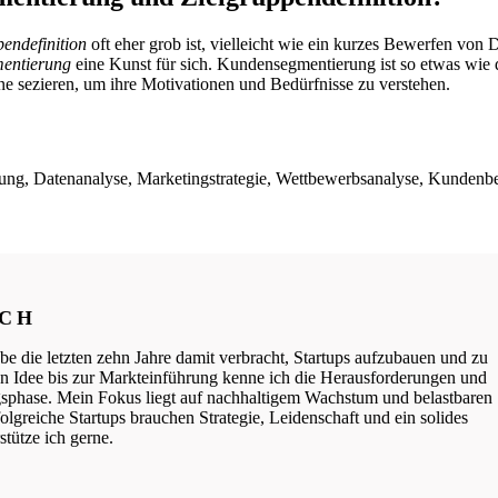
pendefinition
oft eher grob ist, vielleicht wie ein kurzes Bewerfen von D
entierung
eine Kunst für sich. Kundensegmentierung ist so etwas wie 
e sezieren, um ihre Motivationen und Bedürfnisse zu verstehen.
lung, Datenanalyse, Marketingstrategie, Wettbewerbsanalyse, Kunden
ICH
be die letzten zehn Jahre damit verbracht, Startups aufzubauen und zu
ten Idee bis zur Markteinführung kenne ich die Herausforderungen und
phase. Mein Fokus liegt auf nachhaltigem Wachstum und belastbaren
lgreiche Startups brauchen Strategie, Leidenschaft und ein solides
tütze ich gerne.