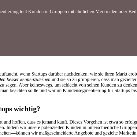
tierung teilt Kunden in Gruppen mit ähnlichen Merkmalen oder Bedü
auftaucht, wenn Startups darüber nachdenken, wie sie ihren Markt ero
den besser kennenzulernen
und sie so zu gruppieren, dass man gezielter
 zu sagen. Aber keineswegs, um schlecht von seinen Kunden zu denke
 man beachten sollte und warum Kundensegmentierung für Startups fast s
ups wichtig?
kt und hoffen, dass es jemand kauft. Dieses Vorgehen ist etwa so erfo
den. Indem wir unsere potenziellen Kunden in unterschiedliche Gruppe
nheiten—können wir maßgeschneiderte Angebote und gezielte Marketi