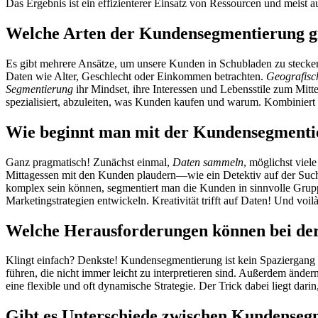
Das Ergebnis ist ein effizienterer Einsatz von Ressourcen und meist 
Welche Arten der Kundensegmentierung gi
Es gibt mehrere Ansätze, um unsere Kunden in Schubladen zu steck
Daten wie Alter, Geschlecht oder Einkommen betrachten.
Geografisc
Segmentierung
ihr Mindset, ihre Interessen und Lebensstile zum Mitt
spezialisiert, abzuleiten, was Kunden kaufen und warum. Kombiniert m
Wie beginnt man mit der Kundensegmenti
Ganz pragmatisch! Zunächst einmal,
Daten sammeln
, möglichst viel
Mittagessen mit den Kunden plaudern—wie ein Detektiv auf der Such
komplex sein können, segmentiert man die Kunden in sinnvolle Gru
Marketingstrategien entwickeln. Kreativität trifft auf Daten! Und voil
Welche Herausforderungen können bei de
Klingt einfach? Denkste! Kundensegmentierung ist kein Spaziergang i
führen, die nicht immer leicht zu interpretieren sind. Außerdem änder
eine flexible und oft dynamische Strategie. Der Trick dabei liegt darin
Gibt es Unterschiede zwischen Kundenseg