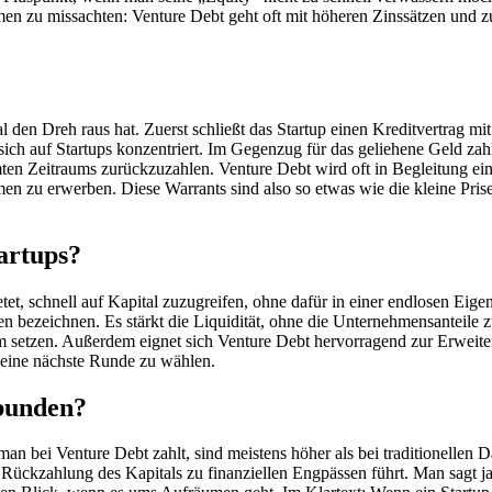
rmen zu missachten: Venture Debt geht oft mit höheren Zinssätzen und 
l den Dreh raus hat. Zuerst schließt das Startup einen Kreditvertrag mi
e sich auf Startups konzentriert. Im Gegenzug für das geliehene Geld zah
mmten Zeitraums zurückzuzahlen. Venture Debt wird oft in Begleitung ei
n zu erwerben. Diese Warrants sind also so etwas wie die kleine Prise 
tartups?
tet, schnell auf Kapital zuzugreifen, ohne dafür in einer endlosen Eig
en bezeichnen. Es stärkt die Liquidität, ohne die Unternehmensanteile 
tum setzen. Außerdem eignet sich Venture Debt hervorragend zur Erwe
 eine nächste Runde zu wählen.
rbunden?
man bei Venture Debt zahlt, sind meistens höher als bei traditionellen D
 Rückzahlung des Kapitals zu finanziellen Engpässen führt. Man sagt j