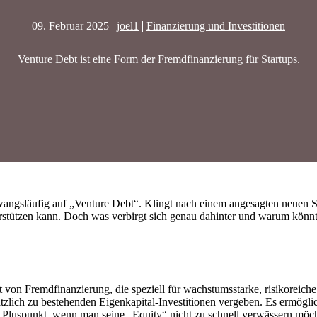
09. Februar 2025
joel1
Finanzierung und Investitionen
Venture Debt ist eine Form der Fremdfinanzierung für Startups.
angsläufig auf „Venture Debt“. Klingt nach einem angesagten neuen Su
stützen kann. Doch was verbirgt sich genau dahinter und warum könnte
 von Fremdfinanzierung, die speziell für wachstumsstarke, risikoreiche S
zlich zu bestehenden Eigenkapital-Investitionen vergeben. Es ermöglicht
n Pluspunkt, wenn man seine „Equity“ nicht zu schnell verwässern möc