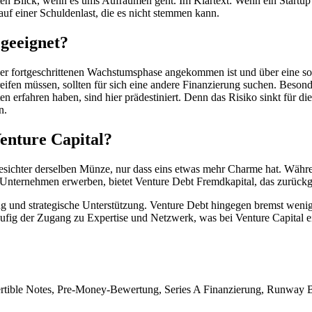
ten Blick, wenn es ums Aufräumen geht. Im Klartext: Wenn ein Startup 
 auf einer Schuldenlast, die es nicht stemmen kann.
geeignet?
einer fortgeschrittenen Wachstumsphase angekommen ist und über eine so
reifen müssen, sollten für sich eine andere Finanzierung suchen. Beso
n erfahren haben, sind hier prädestiniert. Denn das Risiko sinkt für di
n.
Venture Capital?
esichter derselben Münze, nur dass eins etwas mehr Charme hat. Währe
m Unternehmen erwerben, bietet Venture Debt Fremdkapital, das zurück
 und strategische Unterstützung. Venture Debt hingegen bremst wenig
äufig der Zugang zu Expertise und Netzwerk, was bei Venture Capital ein
vertible Notes, Pre-Money-Bewertung, Series A Finanzierung, Runway 