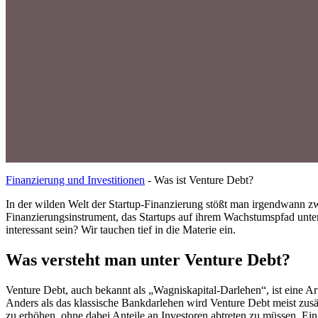
Finanzierung und Investitionen
-
Was ist Venture Debt?
In der wilden Welt der Startup-Finanzierung stößt man irgendwann zw
Finanzierungsinstrument, das Startups auf ihrem Wachstumspfad unter
interessant sein? Wir tauchen tief in die Materie ein.
Was versteht man unter Venture Debt?
Venture Debt, auch bekannt als „Wagniskapital-Darlehen“, ist eine Art
Anders als das klassische Bankdarlehen wird Venture Debt meist zusät
zu erhöhen, ohne dabei Anteile an Investoren abtreten zu müssen. Ei