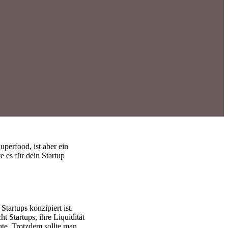
perfood, ist aber ein
 es für dein Startup
tartups konzipiert ist.
 Startups, ihre Liquidität
hte. Trotzdem sollte man