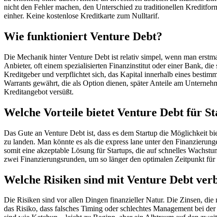
nicht den Fehler machen, den Unterschied zu traditionellen Kreditfo
einher. Keine kostenlose Kreditkarte zum Nulltarif.
Wie funktioniert Venture Debt?
Die Mechanik hinter Venture Debt ist relativ simpel, wenn man erstma
Anbieter, oft einem spezialisierten Finanzinstitut oder einer Bank, di
Kreditgeber und verpflichtet sich, das Kapital innerhalb eines besti
Warrants gewährt, die als Option dienen, später Anteile am Unternehme
Kreditangebot versüßt.
Welche Vorteile bietet Venture Debt für S
Das Gute an Venture Debt ist, dass es dem Startup die Möglichkeit bie
zu landen. Man könnte es als die express lane unter den Finanzierung
somit eine akzeptable Lösung für Startups, die auf schnelles Wachs
zwei Finanzierungsrunden, um so länger den optimalen Zeitpunkt für
Welche Risiken sind mit Venture Debt ve
Die Risiken sind vor allen Dingen finanzieller Natur. Die Zinsen, die 
das Risiko, dass falsches Timing oder schlechtes Management bei der