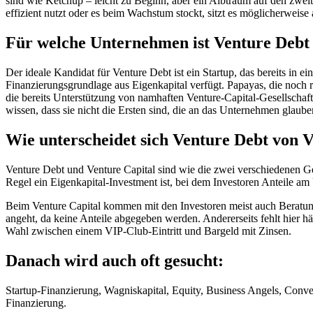
sind wie Ketchup – leicht zu Beginn, aber ein Albtraum auf den zwei
effizient nutzt oder es beim Wachstum stockt, sitzt es möglicherweise
Für welche Unternehmen ist Venture Debt 
Der ideale Kandidat für Venture Debt ist ein Startup, das bereits in 
Finanzierungsgrundlage aus Eigenkapital verfügt. Papayas, die noch 
die bereits Unterstützung von namhaften Venture-Capital-Gesellschafte
wissen, dass sie nicht die Ersten sind, die an das Unternehmen glaube
Wie unterscheidet sich Venture Debt von 
Venture Debt und Venture Capital sind wie die zwei verschiedenen G
Regel ein Eigenkapital-Investment ist, bei dem Investoren Anteile a
Beim Venture Capital kommen mit den Investoren meist auch Beratung
angeht, da keine Anteile abgegeben werden. Andererseits fehlt hier h
Wahl zwischen einem VIP-Club-Eintritt und Bargeld mit Zinsen.
Danach wird auch oft gesucht:
Startup-Finanzierung, Wagniskapital, Equity, Business Angels, Con
Finanzierung.