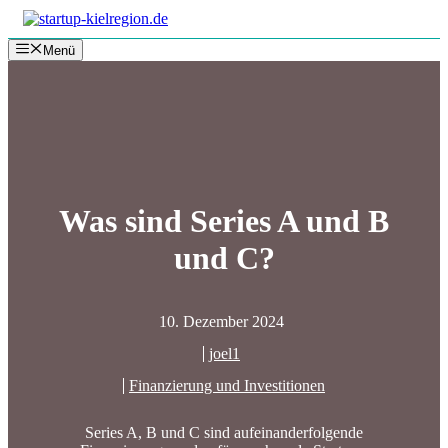
Zum
Inhalt
Menü
springen
Was sind Series A und B
und C?
10. Dezember 2024
joel1
Finanzierung und Investitionen
Series A, B und C sind aufeinanderfolgende