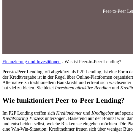
Peer-to-Peer Len
Finanzierung und Investitionen
-
Was ist Peer-to-Peer Lending?
Peer-to-Peer Lending, oft abgekürzt als P2P Lending, ist eine Form d
der Kreditvergabe ist in der Regel über Online-Plattformen organisier
Alternative zu traditionellem Bankkredit und erfreut sich wachsender
hat viel zu bieten. Sie bietet
Investoren attraktive Renditen
und
Kredit
Wie funktioniert Peer-to-Peer Lending?
Im P2P Lending treffen sich
Kreditnehmer
und
Kreditgeber
auf spezie
Kreditscoring-Prozess
unterzogen. Basierend auf der Bonität wird dann
und entscheiden selbst, welche Risiken sie eingehen möchten. Die P
eine Win-Win-Situation: Kreditnehmer freuen sich über weniger Bürokr