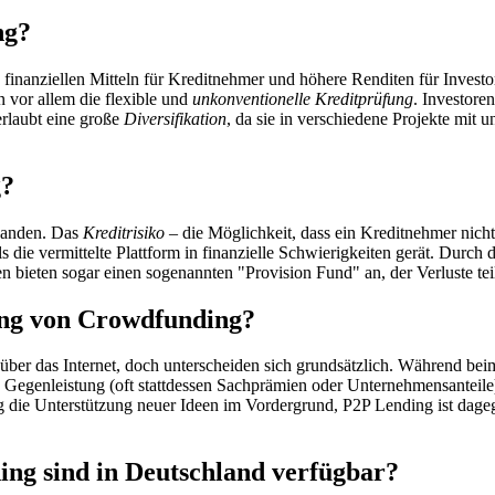
ng?
 finanziellen Mitteln für Kreditnehmer und höhere Renditen für Investo
 vor allem die flexible und
unkonventionelle Kreditprüfung
. Investore
erlaubt eine große
Diversifikation
, da sie in verschiedene Projekte mit u
g?
anden. Das
Kreditrisiko
– die Möglichkeit, dass ein Kreditnehmer nicht 
lls die vermittelte Plattform in finanzielle Schwierigkeiten gerät. Durch 
en bieten sogar einen sogenannten "Provision Fund" an, der Verluste te
ing von Crowdfunding?
über das Internet, doch unterscheiden sich grundsätzlich. Während be
re Gegenleistung (oft stattdessen Sachprämien oder Unternehmensanteile)
 die Unterstützung neuer Ideen im Vordergrund, P2P Lending ist dageg
ing sind in Deutschland verfügbar?