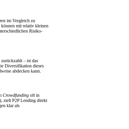
ren im Vergleich zu
n können mit relativ kleinen
nterschiedlichen Risiko-
zurückzahlt – ist das
die Diversifikation dieses
ilweise abdecken kann.
im
Crowdfunding
oft in
, zielt P2P Lending direkt
en klar als