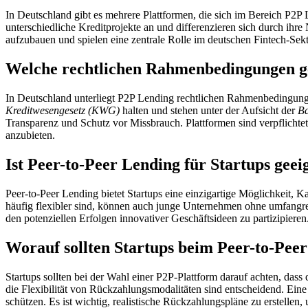
In Deutschland gibt es mehrere Plattformen, die sich im Bereich P2P 
unterschiedliche Kreditprojekte an und differenzieren sich durch ihr
aufzubauen und spielen eine zentrale Rolle im deutschen Fintech-Sekt
Welche rechtlichen Rahmenbedingungen ge
In Deutschland unterliegt P2P Lending rechtlichen Rahmenbedingunge
Kreditwesengesetz (KWG)
halten und stehen unter der Aufsicht der
B
Transparenz und Schutz vor Missbrauch. Plattformen sind verpflichte
anzubieten.
Ist Peer-to-Peer Lending für Startups geei
Peer-to-Peer Lending bietet Startups eine einzigartige Möglichkeit, K
häufig flexibler sind, können auch junge Unternehmen ohne umfangrei
den potenziellen Erfolgen innovativer Geschäftsideen zu partizipieren
Worauf sollten Startups beim Peer-to-Pee
Startups sollten bei der Wahl einer P2P-Plattform darauf achten, das
die Flexibilität von Rückzahlungsmodalitäten sind entscheidend. Ei
schützen. Es ist wichtig, realistische Rückzahlungspläne zu erstellen, u