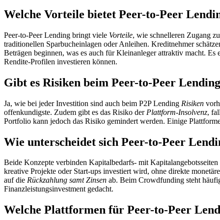
Welche Vorteile bietet Peer-to-Peer Lendi
Peer-to-Peer Lending bringt viele
Vorteile
, wie schnelleren Zugang zu
traditionellen Sparbucheinlagen oder Anleihen. Kreditnehmer schätzen
Beträgen beginnen, was es auch für Kleinanleger attraktiv macht. Es 
Rendite-Profilen investieren können.
Gibt es Risiken beim Peer-to-Peer Lendin
Ja, wie bei jeder Investition sind auch beim P2P Lending
Risiken
vorh
offenkundigste. Zudem gibt es das Risiko der
Plattform-Insolvenz
, fa
Portfolio kann jedoch das Risiko gemindert werden. Einige Plattform
Wie unterscheidet sich Peer-to-Peer Lend
Beide Konzepte verbinden Kapitalbedarfs- mit Kapitalangebotsseiten 
kreative Projekte oder Start-ups investiert wird, ohne direkte monetä
auf die
Rückzahlung samt Zinsen
ab. Beim Crowdfunding steht häufig
Finanzleistungsinvestment gedacht.
Welche Plattformen für Peer-to-Peer Lend