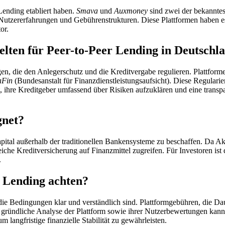
Lending etabliert haben.
Smava
und
Auxmoney
sind zwei der bekanntes
e Nutzererfahrungen und Gebührenstrukturen. Diese Plattformen haben es
or.
lten für Peer-to-Peer Lending in Deutschl
n, die den Anlegerschutz und die Kreditvergabe regulieren. Plattform
aFin
(Bundesanstalt für Finanzdienstleistungsaufsicht). Diese Regulari
t, ihre Kreditgeber umfassend über Risiken aufzuklären und eine transp
gnet?
apital außerhalb der traditionellen Bankensysteme zu beschaffen. Da Ak
che Kreditversicherung auf Finanzmittel zugreifen. Für Investoren ist
.
r Lending achten?
s die Bedingungen klar und verständlich sind. Plattformgebühren, die D
ne gründliche Analyse der Plattform sowie ihrer Nutzerbewertungen ka
m langfristige finanzielle Stabilität zu gewährleisten.