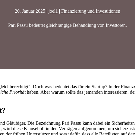
20. Januar 2025
joel1
Finanzierung und Investitionen
Pari Passu bedeutet gleichrangige Behandlung von Investoren.
eichberechtigt". Doch was bedeutet das für ein Startup? In der Finanz
eiche Priorität
haben. Aber warum sollte das jemanden interessieren, d
t?
und Gläubiger. Die Bezeichnung Pari Passu kann dabei ein Sicherheitsn
t, wird diese Klausel oft in den Verträgen aufgenommen, um sicherzuste
n der frühen Unterstützer und sorgt dafür, dass alle Beteiligten auf der