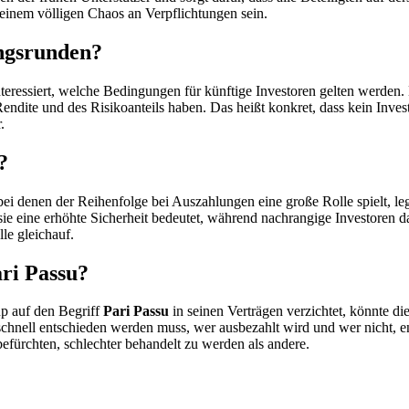
einem völligen Chaos an Verpflichtungen sein.
ungsrunden?
nteressiert, welche Bedingungen für künftige Investoren gelten werden.
 Rendite und des Risikoanteils haben. Das heißt konkret, dass kein Inv
.
?
bei denen der Reihenfolge bei Auszahlungen eine große Rolle spielt, le
r sie eine erhöhte Sicherheit bedeutet, während nachrangige Investore
lle gleichauf.
ari Passu?
up auf den Begriff
Pari Passu
in seinen Verträgen verzichtet, könnte di
 schnell entschieden werden muss, wer ausbezahlt wird und wer nicht, 
befürchten, schlechter behandelt zu werden als andere.