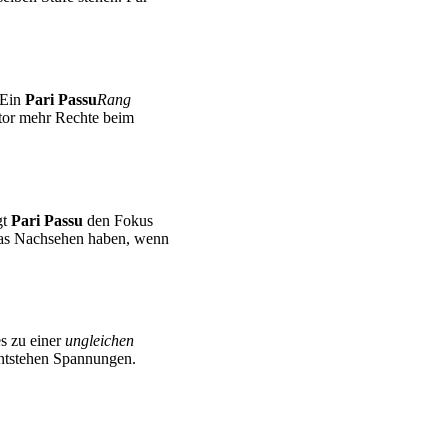
 Ein
Pari Passu
Rang
estor mehr Rechte beim
gt
Pari Passu
den Fokus
n das Nachsehen haben, wenn
es zu einer
ungleichen
entstehen Spannungen.