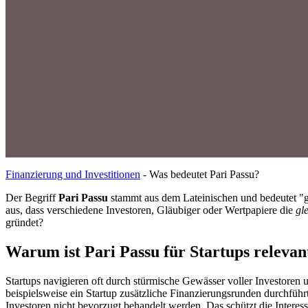
Finanzierung und Investitionen
-
Was bedeutet Pari Passu?
Der Begriff
Pari Passu
stammt aus dem Lateinischen und bedeutet "gl
aus, dass verschiedene Investoren, Gläubiger oder Wertpapiere die
gl
gründet?
Warum ist Pari Passu für Startups relevan
Startups navigieren oft durch stürmische Gewässer voller Investoren 
beispielsweise ein Startup zusätzliche Finanzierungsrunden durchführ
Investoren nicht bevorzugt behandelt werden. Das schützt die Interesse