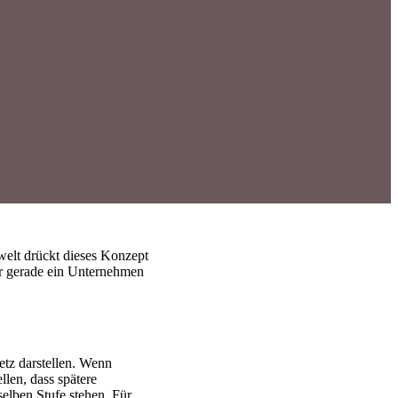
welt drückt dieses Konzept
er gerade ein Unternehmen
etz darstellen. Wenn
llen, dass spätere
selben Stufe stehen. Für