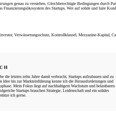
barungen
genau zu verstehen. Gleichberechtigte Bedingungen durch Pari
das Finanzierungsökosystem des Startups. Wer auf solide und faire Kon
Investor, Verwässerungsschutz, Kontrollklausel, Mezzanine-Kapital, C
ICH
be die letzten zehn Jahre damit verbracht, Startups aufzubauen und zu
ten Idee bis zur Markteinführung kenne ich die Herausforderungen und
phase. Mein Fokus liegt auf nachhaltigem Wachstum und belastbaren
lgreiche Startups brauchen Strategie, Leidenschaft und ein solides
tütze ich gerne.