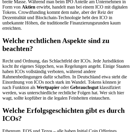
breite Masse. Während man beim IPO Anteile am Unternehmen in
Form von
Aktien
erwirbt, handelt man bei einem ICO mit digitalen
Tokens. Crowdfunding kommt dem nahe, aber der Reiz der
Dezentralität und Blockchain-Technologie hebt den ICO in
unbekannte Höhen, die traditionelle Finanzierungsrunden kaum
erreichten.
Welche rechtlichen Aspekte sind zu
beachten?
Recht und Ordnung, das Schlachtfeld der ICOs. Jede Jurisdiktion
kocht ihr eigenes Süppchen, was Regelungen angeht. Einige Staaten
haben ICOs vollständig verboten, während andere
Rahmenbedingungen dafür schaffen. In Deutschland etwa steht die
Einordnung von ICOs noch stark im Wandel. Tokens können je
nach Funktion als
Wertpapier
oder
Gebrauchsgut
klassifiziert
werden, was unterschiedliche rechtliche Folgen hat. Wer sich hier
wagt, sollte kopfüber in die legalen Feinheiten eintauchen.
Welche Erfolgsgeschichten gibt es durch
ICOs?
Ethereum, EOS und Tezos – alle haben Initial Coin Offerings