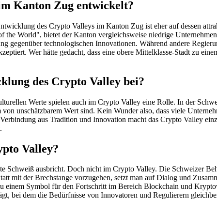
 im Kanton Zug entwickelt?
twicklung des Crypto Valleys im Kanton Zug ist eher auf dessen attrak
f the World", bietet der Kanton vergleichsweise niedrige Unternehmen
erung gegenüber technologischen Innovationen. Während andere Regier
kzeptiert. Wer hätte gedacht, dass eine obere Mittelklasse-Stadt zu ein
klung des Crypto Valley bei?
ulturellen Werte spielen auch im Crypto Valley eine Rolle. In der Schw
 von unschätzbarem Wert sind. Kein Wunder also, dass viele Unternehm
Verbindung aus Tradition und Innovation macht das Crypto Valley einzi
.
ypto Valley?
e Schweiß ausbricht. Doch nicht im Crypto Valley. Die Schweizer Beh
Statt mit der Brechstange vorzugehen, setzt man auf Dialog und Zusam
u einem Symbol für den Fortschritt im Bereich Blockchain und Krypt
ägt, bei dem die Bedürfnisse von Innovatoren und Regulierern gleichber