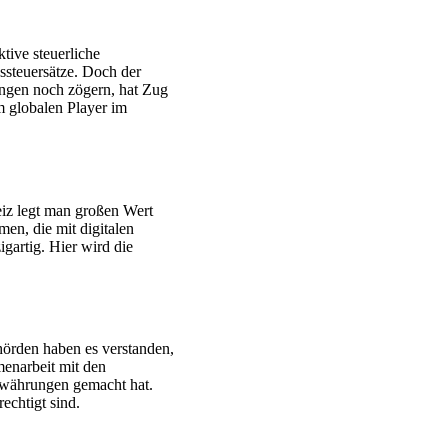
tive steuerliche
ssteuersätze. Doch der
ungen noch zögern, hat Zug
em globalen Player im
eiz legt man großen Wert
en, die mit digitalen
gartig. Hier wird die
örden haben es verstanden,
menarbeit mit den
owährungen gemacht hat.
echtigt sind.