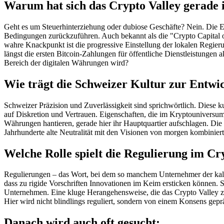
Warum hat sich das Crypto Valley gerade
Geht es um Steuerhinterziehung oder dubiose Geschäfte? Nein. Die En
Bedingungen zurückzuführen. Auch bekannt als die "Crypto Capital o
wahre Knackpunkt ist die progressive Einstellung der lokalen Regi
längst die ersten Bitcoin-Zahlungen für öffentliche Dienstleistungen a
Bereich der digitalen Währungen wird?
Wie trägt die Schweizer Kultur zur Entwic
Schweizer Präzision und Zuverlässigkeit sind sprichwörtlich. Diese k
auf Diskretion und Vertrauen. Eigenschaften, die im Kryptouniversum
Währungen hantieren, gerade hier ihr Hauptquartier aufschlagen. Die 
Jahrhunderte alte Neutralität mit den Visionen von morgen kombiniert
Welche Rolle spielt die Regulierung im Cr
Regulierungen – das Wort, bei dem so manchem Unternehmer der kalt
dass zu rigide Vorschriften Innovationen im Keim ersticken können. 
Unternehmen. Eine kluge Herangehensweise, die das Crypto Valley z
Hier wird nicht blindlings reguliert, sondern von einem Konsens gepr
Danach wird auch oft gesucht: