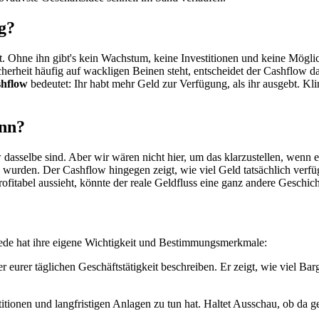
g?
t. Ohne ihn gibt's kein Wachstum, keine Investitionen und keine Möglic
herheit häufig auf wackligen Beinen steht, entscheidet der Cashflow da
shflow
bedeutet: Ihr habt mehr Geld zur Verfügung, als ihr ausgebt. Kli
inn?
dasselbe sind. Aber wir wären nicht hier, um das klarzustellen, wenn e
urden. Der Cashflow hingegen zeigt, wie viel Geld tatsächlich verfü
fitabel aussieht, könnte der reale Geldfluss eine ganz andere Geschich
 jede hat ihre eigene Wichtigkeit und Bestimmungsmerkmale:
r eurer täglichen Geschäftstätigkeit beschreiben. Er zeigt, wie viel Bar
stitionen und langfristigen Anlagen zu tun hat. Haltet Ausschau, ob da 