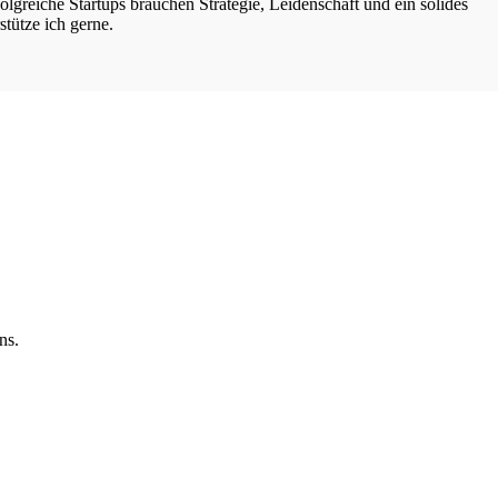
lgreiche Startups brauchen Strategie, Leidenschaft und ein solides
tütze ich gerne.
ns.