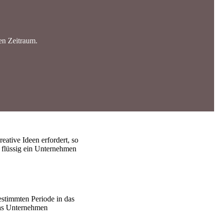
en Zeitraum.
ative Ideen erfordert, so
e flüssig ein Unternehmen
bestimmten Periode in das
 das Unternehmen