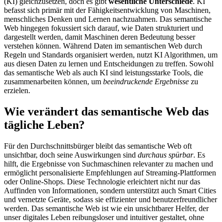
(KI) gleichzusetzen, doch es gibt
wesentliche Unterschiede
. KI
befasst sich primär mit der Fähigkeitsentwicklung von Maschinen,
menschliches Denken und Lernen nachzuahmen. Das semantische
Web hingegen fokussiert sich darauf, wie Daten strukturiert und
dargestellt werden, damit Maschinen deren Bedeutung besser
verstehen können. Während Daten im semantischen Web durch
Regeln und Standards organisiert werden, nutzt KI Algorithmen, um
aus diesen Daten zu lernen und Entscheidungen zu treffen. Sowohl
das semantische Web als auch KI sind leistungsstarke Tools, die
zusammenarbeiten können, um
beeindruckende Ergebnisse
zu
erzielen.
Wie verändert das semantische Web das
tägliche Leben?
Für den Durchschnittsbürger bleibt das semantische Web oft
unsichtbar, doch seine Auswirkungen sind
durchaus spürbar
. Es
hilft, die Ergebnisse von Suchmaschinen relevanter zu machen und
ermöglicht personalisierte Empfehlungen auf Streaming-Plattformen
oder Online-Shops. Diese Technologie erleichtert nicht nur das
Auffinden von Informationen, sondern unterstützt auch Smart Cities
und vernetzte Geräte, sodass sie effizienter und benutzerfreundlicher
werden. Das semantische Web ist wie ein unsichtbarer Helfer, der
unser digitales Leben reibungsloser und intuitiver gestaltet, ohne