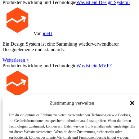
Produktentwicklung und Technologie
Was ist ein Design System?
Von
joel1
Ein Design System ist eine Sammlung wiederverwendbarer
Designelemente und -standards.
Weiterlesen >
Produktentwicklung und Technologie
Was ist ein MVP?
Von
joel1
Zustimmung verwalten
Ein MVP (Minimum Viable Product) ist die einfachste Version eines
Produkts, die getestet werden kann.
Um dir ein optimales Erlebnis zu bieten, verwenden wir Technologien wie Cookies,
um Geräteinformationen zu speichern und/oder darauf zuzugreifen. Wenn du diesen
Weiterlesen >
Technologien zustimmst, können wir Daten wie das Surfverhalten oder eindeutige IDs
Produktentwicklung und Technologie
Was ist Workflow
auf dieser Website verarbeiten. Wenn du deine Zustimmung nicht erteilst oder
Automation?
zurückziehst, können bestimmte Merkmale und Funktionen beeinträchtigt werden.