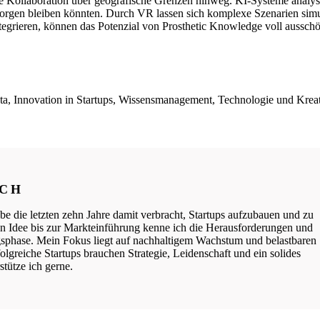
e Kollaboration über geografische Grenzen hinweg. KI-Systeme analys
borgen bleiben könnten. Durch VR lassen sich komplexe Szenarien sim
ntegrieren, können das Potenzial von Prosthetic Knowledge voll ausschö
Data, Innovation in Startups, Wissensmanagement, Technologie und Krea
ICH
be die letzten zehn Jahre damit verbracht, Startups aufzubauen und zu
ten Idee bis zur Markteinführung kenne ich die Herausforderungen und
phase. Mein Fokus liegt auf nachhaltigem Wachstum und belastbaren
lgreiche Startups brauchen Strategie, Leidenschaft und ein solides
tütze ich gerne.