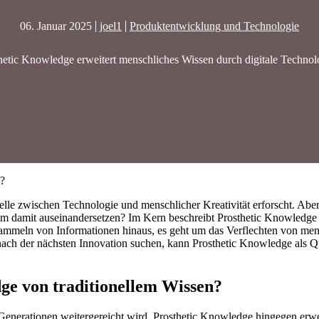
06. Januar 2025
joel1
Produktentwicklung und Technologie
hetic Knowledge erweitert menschliches Wissen durch digitale Technol
e?
tstelle zwischen Technologie und menschlicher Kreativität erforscht. Abe
aum damit auseinandersetzen? Im Kern beschreibt Prosthetic Knowledg
sammeln von Informationen hinaus, es geht um das Verflechten von mens
g nach der nächsten Innovation suchen, kann Prosthetic Knowledge als Q
dge von traditionellem Wissen?
r Generationen weitergereicht wird. Prosthetic Knowledge hingegen erwe