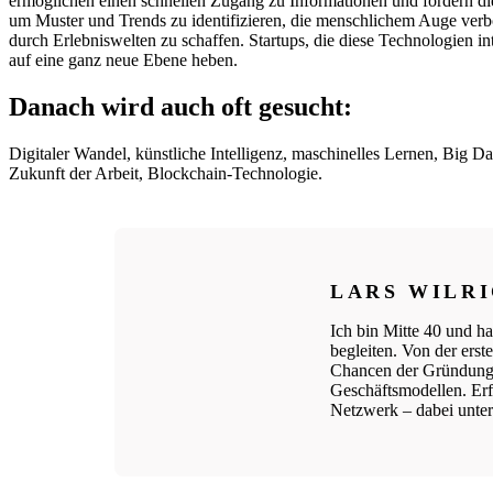
ermöglichen einen schnellen Zugang zu Informationen und fördern di
um Muster und Trends zu identifizieren, die menschlichem Auge ver
durch Erlebniswelten zu schaffen. Startups, die diese Technologien i
auf eine ganz neue Ebene heben.
Danach wird auch oft gesucht:
Digitaler Wandel, künstliche Intelligenz, maschinelles Lernen, Big 
Zukunft der Arbeit, Blockchain-Technologie.
LARS WILR
Ich bin Mitte 40 und ha
begleiten. Von der ers
Chancen der Gründungs
Geschäftsmodellen. Erfo
Netzwerk – dabei unters