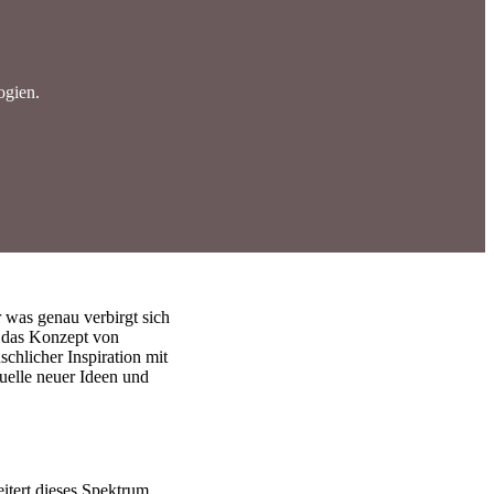
ogien.
r was genau verbirgt sich
e das Konzept von
chlicher Inspiration mit
uelle neuer Ideen und
itert dieses Spektrum