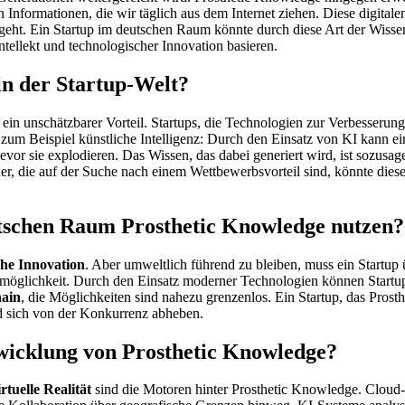
n Informationen, die wir täglich aus dem Internet ziehen. Diese digita
sgeht. Ein Startup im deutschen Raum könnte durch diese Art der Wiss
tellekt und technologischer Innovation basieren.
in der Startup-Welt?
ein unschätzbarer Vorteil. Startups, die Technologien zur Verbesserung
zum Beispiel künstliche Intelligenz: Durch den Einsatz von KI kann e
or sie explodieren. Das Wissen, das dabei generiert wird, ist sozusage
r, die auf der Suche nach einem Wettbewerbsvorteil sind, könnte dies
tschen Raum Prosthetic Knowledge nutzen?
che Innovation
. Aber umweltlich führend zu bleiben, muss ein Startup 
smöglichkeit. Durch den Einsatz moderner Technologien können Startup
hain
, die Möglichkeiten sind nahezu grenzenlos. Ein Startup, das Pros
und sich von der Konkurrenz abheben.
wicklung von Prosthetic Knowledge?
rtuelle Realität
sind die Motoren hinter Prosthetic Knowledge. Cloud