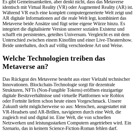
Es gibt Gemeinsamkeiten, aber denkt nicht, dass das Metaverse
identisch mit Virtual Reality (VR) oder Augmented Reality (AR) ist.
Während VR euch eine komplett computergenerierte Welt zeigt und
AR digitale Informationen auf die reale Welt legt, kombiniert das
Metaverse beide Ansätze und fügt seine eigene Würze hinzu. Es
integriert die digitalisierte Version unserer sozialen Existenz und
schafft ein persistentes, geteiltes Universum. Vergleicht es mit dem
Unterschied zwischen einem Kinofilm und einer Live-Theatershow.
Beide unterhalten, doch auf völlig verschiedene Art und Weise.
Welche Technologien treiben das
Metaverse an?
Das Rückgrat des Metaverse besteht aus einer Vielzahl technischer
Innovationen. Blockchain-Technologie sorgt für dezentrale
Strukturen, NFTs (Non-Fungible Tokens) eröffnen einzigartige
digitale Besitzverhältnisse und virtuelle Plattformen wie Roblox
oder Fortnite liefern schon heute einen Vorgeschmack. Unsere
Zukunft sieht möglicherweise so aus: Menschen, ausgestattet mit
VR-Headsets und AR-Brillen, navigieren durch eine Welt, die
zugleich real und digital ist. Eine Welt, die von schnellen
Netzwerken und leistungsstarken Computern angetrieben wird. Ein
Szenario, das in keinem Science-Fiction-Roman fehlen darf.