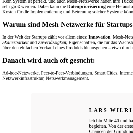
Kein System ist perfekt, und auch Mesh-Netzwerke haben ihre Tücke
sehr groß werden. Dabei kann die
Datenpriorisierung
eine Herausfor
Kosten für die Implementierung und Betreuung solcher Systeme können 
Warum sind Mesh-Netzwerke für Startups 
In der Welt der Startups zählt vor allem eines:
Innovation
. Mesh-Netzw
Skalierbarkeit
und
Zuverlässigkeit
, Eigenschaften, die für das Wach
über den einfachen Verkauf eines Produkts hinausgehen – etwa durc
Danach wird auch oft gesucht:
Ad-hoc-Netzwerke, Peer-to-Peer-Verbindungen, Smart Cities, Interne
Netzwerkinfrastruktur, Netzwerkmanagement.
LARS WILR
Ich bin Mitte 40 und ha
begleiten. Von der ers
Chancen der Gründungs