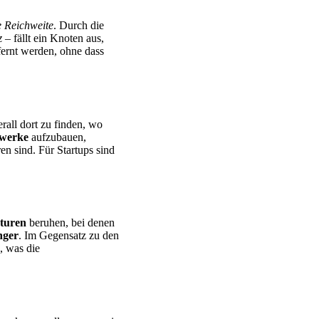
e Reichweite
. Durch die
z
– fällt ein Knoten aus,
fernt werden, ohne dass
rall dort zu finden, wo
zwerke
aufzubauen,
en sind. Für Startups sind
kturen
beruhen, bei denen
ger
. Im Gegensatz zu den
, was die