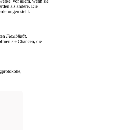
werke, vor allem, wenn sie
rden als andere. Die
rderungen stellt.
eten
Flexibilität
,
ffnen sie Chancen, die
gprotokolle,