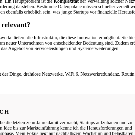
n. Ein Hauptproblem ist die
Komplexität
der Verwaltung solcher Netz
derung darstellen: Bestimmte Datenpakete müssen schneller verteilt we
ebenfalls erheblich sein, was junge Startups vor finanzielle Herausfo
relevant?
erke liefern die Infrastruktur, die diese Innovation ermöglicht. Sie bi
stum neuer Unternehmen von entscheidender Bedeutung sind. Zudem erö
h das Angebot von Serviceleistungen und Systemerweiterungen.
t der Dinge, drahtlose Netzwerke, WiFi 6, Netzwerkredundanz, Routin
ICH
be die letzten zehn Jahre damit verbracht, Startups aufzubauen und zu
ten Idee bis zur Markteinführung kenne ich die Herausforderungen und
phase. Mein Fokus liegt auf nachhaltigem Wachstum und belastbaren