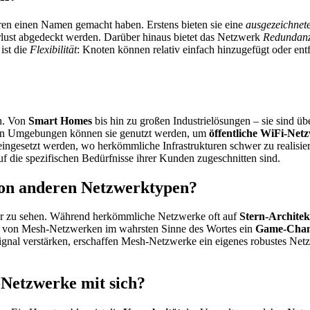
ren einen Namen gemacht haben. Erstens bieten sie eine
ausgezeichnet
lust abgedeckt werden. Darüber hinaus bietet das Netzwerk
Redundan
ist die
Flexibilität
: Knoten können relativ einfach hinzugefügt oder ent
n. Von
Smart Homes
bis hin zu großen Industrielösungen – sie sind übe
banen Umgebungen können sie genutzt werden, um
öffentliche WiFi-Net
ingesetzt werden, wo herkömmliche Infrastrukturen schwer zu realisier
uf die spezifischen Bedürfnisse ihrer Kunden zugeschnitten sind.
von anderen Netzwerktypen?
ker zu sehen. Während herkömmliche Netzwerke oft auf
Stern-Archite
von Mesh-Netzwerken im wahrsten Sinne des Wortes ein
Game-Chan
Signal verstärken, erschaffen Mesh-Netzwerke ein eigenes robustes Netz
Netzwerke mit sich?