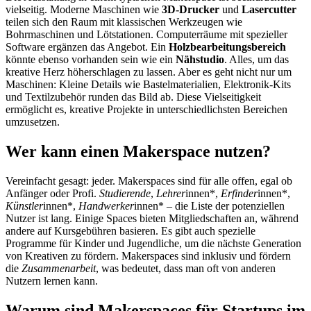
vielseitig. Moderne Maschinen wie
3D-Drucker
und
Lasercutter
teilen sich den Raum mit klassischen Werkzeugen wie
Bohrmaschinen und Lötstationen. Computerräume mit spezieller
Software ergänzen das Angebot. Ein
Holzbearbeitungsbereich
könnte ebenso vorhanden sein wie ein
Nähstudio
. Alles, um das
kreative Herz höherschlagen zu lassen. Aber es geht nicht nur um
Maschinen: Kleine Details wie Bastelmaterialien, Elektronik-Kits
und Textilzubehör runden das Bild ab. Diese Vielseitigkeit
ermöglicht es, kreative Projekte in unterschiedlichsten Bereichen
umzusetzen.
Wer kann einen Makerspace nutzen?
Vereinfacht gesagt: jeder. Makerspaces sind für alle offen, egal ob
Anfänger oder Profi.
Studierende
,
Lehrer
innen*,
Erfinder
innen*,
Künstler
innen*,
Handwerker
innen* – die Liste der potenziellen
Nutzer ist lang. Einige Spaces bieten Mitgliedschaften an, während
andere auf Kursgebühren basieren. Es gibt auch spezielle
Programme für Kinder und Jugendliche, um die nächste Generation
von Kreativen zu fördern. Makerspaces sind inklusiv und fördern
die
Zusammenarbeit
, was bedeutet, dass man oft von anderen
Nutzern lernen kann.
Warum sind Makerspaces für Startups im