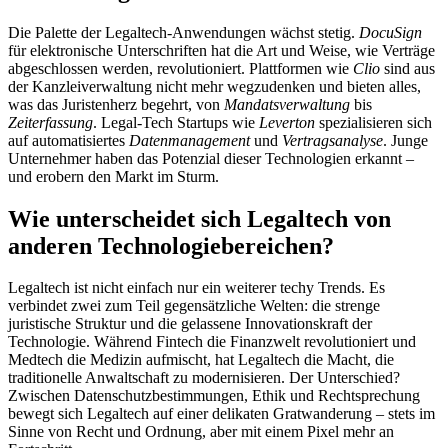
Die Palette der Legaltech-Anwendungen wächst stetig.
DocuSign
für elektronische Unterschriften hat die Art und Weise, wie Verträge
abgeschlossen werden, revolutioniert. Plattformen wie
Clio
sind aus
der Kanzleiverwaltung nicht mehr wegzudenken und bieten alles,
was das Juristenherz begehrt, von
Mandatsverwaltung
bis
Zeiterfassung
. Legal-Tech Startups wie
Leverton
spezialisieren sich
auf automatisiertes
Datenmanagement
und
Vertragsanalyse
. Junge
Unternehmer haben das Potenzial dieser Technologien erkannt –
und erobern den Markt im Sturm.
Wie unterscheidet sich Legaltech von
anderen Technologiebereichen?
Legaltech ist nicht einfach nur ein weiterer techy Trends. Es
verbindet zwei zum Teil gegensätzliche Welten: die strenge
juristische Struktur und die gelassene Innovationskraft der
Technologie. Während Fintech die Finanzwelt revolutioniert und
Medtech die Medizin aufmischt, hat Legaltech die Macht, die
traditionelle Anwaltschaft zu modernisieren. Der Unterschied?
Zwischen Datenschutzbestimmungen, Ethik und Rechtsprechung
bewegt sich Legaltech auf einer delikaten Gratwanderung – stets im
Sinne von Recht und Ordnung, aber mit einem Pixel mehr an