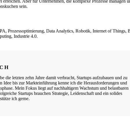
l erreichen. Aber für Unternehmen, die komplexe Prozesse managen u
nskuchen sein.
PA, Prozessoptimierung, Data Analytics, Robotik, Internet of Things, 
ting, Industrie 4.0.
ICH
be die letzten zehn Jahre damit verbracht, Startups aufzubauen und zu
ten Idee bis zur Markteinführung kenne ich die Herausforderungen und
phase. Mein Fokus liegt auf nachhaltigem Wachstum und belastbaren
lgreiche Startups brauchen Strategie, Leidenschaft und ein solides
tütze ich gerne.