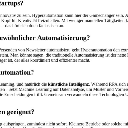
tartups?
 innovativ zu sein. Hyperautomation kann hier der Gamechanger sein.
A
Kopf für Kreativität freizuhalten. Mit weniger manuellen Tätigkeiten k
 das hört sich doch fantastisch an.
gewöhnlicher Automatisierung?
ersenden von Newsletter automatisiert, geht Hyperautomation den extra
. Man könnte sagen, die traditionelle Automatisierung ist der nette P
ist, der alles koordiniert und effizienter macht.
automation?
earning, und natürlich die
künstliche Intelligenz
. Während RPA sich u
en – setzt Machine Learning auf Datenanalyse, um Muster und Vorher
ente Entscheidungen trifft. Gemeinsam verwandeln diese Technologien 
n geeignet?
 aufspringen, zumindest nicht sofort. Kleinere Betriebe oder solche 