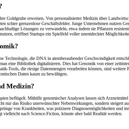
?
hre Goldgrube erweisen. Von personalisierter Medizin über Landwirtsch
ten schier grenzenlose Geschäftsfelder. Junge Unternehmen nutzen G
achhaltige Lösungen zu verwandeln, etwa indem sie Pflanzen resisten
tzen, eröffnet Startups ein Spielfeld voller unentdeckter Möglichkeit
nomik?
ne Technologie, die DNA in atemberaubender Geschwindigkeit entschlü
man eine Bibliothek digitalisieren. Dies hat Genomik von einer zeitint
tik-Tools, die riesige Datenmengen verarbeiten können, sind weitere P
enomischen Daten kaum zu bewältigen.
nd Medizin?
ien beflügelt. Mithilfe genomischer Analysen lassen sich Arzneimittel 
nicht nur das Risiko unerwünschter Nebenwirkungen, sondern steigert a
prünge von Krankheiten, was präzisere Diagnosemöglichkeiten und inn
 vielleicht nach Science-Fiction, könnte aber bald Realität werden.