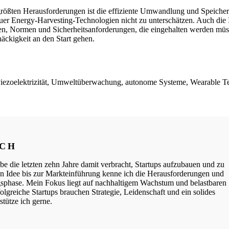
 größten Herausforderungen ist die effiziente Umwandlung und Speiche
r Energy-Harvesting-Technologien nicht zu unterschätzen. Auch die I
den, Normen und Sicherheitsanforderungen, die eingehalten werden müss
näckigkeit an den Start gehen.
Piezoelektrizität, Umweltüberwachung, autonome Systeme, Wearable T
ICH
be die letzten zehn Jahre damit verbracht, Startups aufzubauen und zu
ten Idee bis zur Markteinführung kenne ich die Herausforderungen und
phase. Mein Fokus liegt auf nachhaltigem Wachstum und belastbaren
lgreiche Startups brauchen Strategie, Leidenschaft und ein solides
tütze ich gerne.