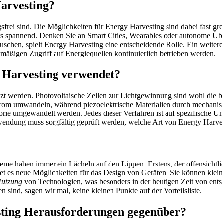
arvesting?
ngsfrei sind. Die Möglichkeiten für Energy Harvesting sind dabei fast g
s spannend. Denken Sie an Smart Cities, Wearables oder autonome Ü
auschen, spielt Energy Harvesting eine entscheidende Rolle. Ein weiterer
mäßigen Zugriff auf Energiequellen kontinuierlich betrieben werden.
 Harvesting verwendet?
utzt werden. Photovoltaische Zellen zur Lichtgewinnung sind wohl die 
trom umwandeln, während piezoelektrische Materialien durch mechani
orie umgewandelt werden. Jedes dieser Verfahren ist auf spezifische
endung muss sorgfältig geprüft werden, welche Art von Energy Harvesti
?
teme haben immer ein Lächeln auf den Lippen. Erstens, der offensichtl
et es neue Möglichkeiten für das Design von Geräten. Sie können klein
Nutzung
von Technologien, was besonders in der heutigen Zeit von ents
sind, sagen wir mal, keine kleinen Punkte auf der Vorteilsliste.
sting Herausforderungen gegenüber?