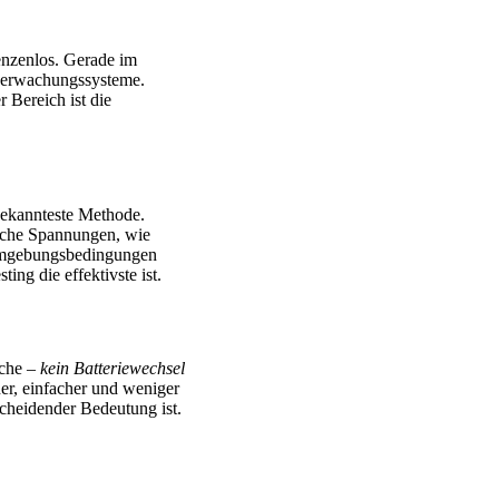
renzenlos. Gerade im
berwachungssysteme.
 Bereich ist die
bekannteste Methode.
sche Spannungen, wie
 Umgebungsbedingungen
ng die effektivste ist.
iche –
kein Batteriewechsel
er, einfacher und weniger
cheidender Bedeutung ist.