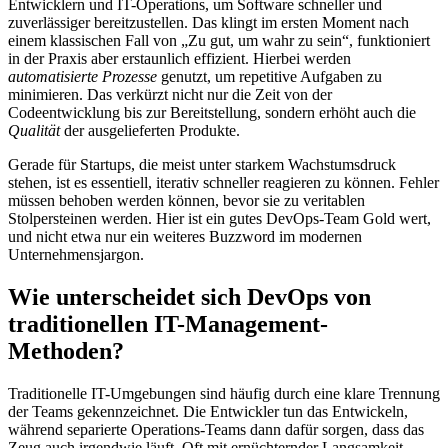
Entwicklern und IT-Operations, um Software schneller und
zuverlässiger bereitzustellen. Das klingt im ersten Moment nach
einem klassischen Fall von „Zu gut, um wahr zu sein“, funktioniert
in der Praxis aber erstaunlich effizient. Hierbei werden
automatisierte Prozesse
genutzt, um repetitive Aufgaben zu
minimieren. Das verkürzt nicht nur die Zeit von der
Codeentwicklung bis zur Bereitstellung, sondern erhöht auch die
Qualität
der ausgelieferten Produkte.
Gerade für Startups, die meist unter starkem Wachstumsdruck
stehen, ist es essentiell, iterativ schneller reagieren zu können. Fehler
müssen behoben werden können, bevor sie zu veritablen
Stolpersteinen werden. Hier ist ein gutes DevOps-Team Gold wert,
und nicht etwa nur ein weiteres Buzzword im modernen
Unternehmensjargon.
Wie unterscheidet sich DevOps von
traditionellen IT-Management-
Methoden?
Traditionelle IT-Umgebungen sind häufig durch eine klare Trennung
der Teams gekennzeichnet. Die Entwickler tun das Entwickeln,
während separierte Operations-Teams dann dafür sorgen, dass das
Zeug auch irgendwie läuft. Oft mit ernüchternder Langsamkeit.