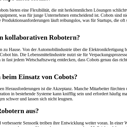
ots bieten eine Flexibilität, die mit herkömmlichen Lösungen schlichtw
-Equipment, was für junge Unternehmen entscheidend ist. Cobots sind ni
oduktionsanforderungen läuft reibungslos, was für Startups, die oft s
n kollaborativen Robotern?
 zu Hause. Von der Automobilindustrie über die Elektronikfertigung bi
Cobot hin. Die Lebensmittelindustrie nutzt sie für Verpackungsprozess
 in fast jedem Wirtschaftszweig entdecken, dass Cobots genau das ric
 beim Einsatz von Cobots?
ßten Herausforderungen ist die Akzeptanz. Manche Mitarbeiter fürchten 
ation in bestehende Systeme kann knifflig sein und erfordert häufig 
en schwer und lassen sich nicht leugnen.
Robotern aus?
verbesserte Sensorik treiben ihre Entwicklung weiter voran. In einer W