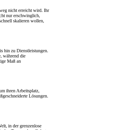
eg nicht erreicht wird. Ihr
cht nur erschwinglich,
chnell skalieren wollen,
s hin zu Dienstleistungen.
e, während die
htige Maß an
um ihren Arbeitsplatz,
maßgeschneiderte Lösungen.
elt, in der grenzenlose