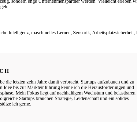
zeug, sondern enge Unternehmenspartner werden. Vielleicht erleben w
ügeln.
iche Intelligenz, maschinelles Lernen, Sensorik, Arbeitsplatzsicherheit,
ICH
be die letzten zehn Jahre damit verbracht, Startups aufzubauen und zu
ten Idee bis zur Markteinführung kenne ich die Herausforderungen und
phase. Mein Fokus liegt auf nachhaltigem Wachstum und belastbaren
lgreiche Startups brauchen Strategie, Leidenschaft und ein solides
tütze ich gerne.