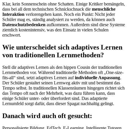
Klar, kein Sonnenschein ohne Schatten. Einige Kritiker bemängeln,
dass bei all dem technischen Schnickschnack die
menschliche
Interaktion
verlorengehen kann. Noch ein Punkt: Nicht jeder
Schüler mag es, ständig analysiert zu werden, da können auch
Datenschutzbedenken
aufkommen. Außerdem sind diese Systeme
ziemlich kostenintensiv, was den Einsatz in vielen Schulen
erschwert.
Wie unterscheidet sich adaptives Lernen
von traditionellen Lernmethoden?
Stell dir adaptives Lernen als den hippen Cousin der traditionellen
Lernmethoden vor. Während traditionelle Methoden oft „One-size-
fits-all“ sind, setzt adaptives Lernen auf
individuelle Anpassung
.
Der Schüler gestaltet seinen Lernweg aktiv mit und bestimmt das
Tempo selbst. In traditionellen Klassenräumen hingegen richtet sich
das Tempo oft nach der Mehrheit, was dazu führen kann, dass
einige Schüler unter- oder überfordert sind. Das adaptierte
Lernumfeld sorgt dafür, dass dieser Spagat nachhaltig gelingt.
Danach wird auch oft gesucht:
Personalisierte Bildung, EdTech, E-Learning, Intelligente Tutoren,