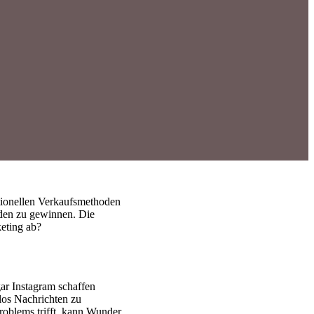
ditionellen Verkaufsmethoden
nden zu gewinnen. Die
keting ab?
ar Instagram schaffen
llos Nachrichten zu
Problems trifft, kann Wunder