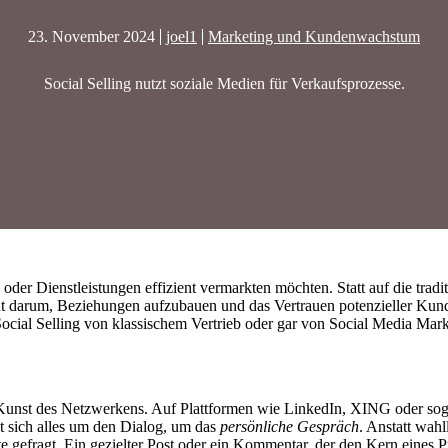
23. November 2024
joel1
Marketing und Kundenwachstum
Social Selling nutzt soziale Medien für Verkaufsprozesse.
e oder Dienstleistungen effizient vermarkten möchten. Statt auf die tra
eht darum, Beziehungen aufzubauen und das Vertrauen potenzieller Ku
Social Selling von klassischem Vertrieb oder gar von Social Media Mar
er Kunst des Netzwerkens. Auf Plattformen wie LinkedIn, XING oder sog
t sich alles um den Dialog, um das
persönliche Gespräch
. Anstatt wah
lte gefragt. Ein gezielter Post oder ein Kommentar, der den Kern eines 