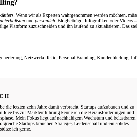
lling?
Verkäufers. Wenn wir als Experten wahrgenommen werden möchten, müs
unterhaltsam
und
persönlich
. Blogbeiträge, Infografiken oder Videos – 
ge Plattform zuzuschneiden und ihn laufend zu aktualisieren. Das stellt
dgenerierung, Netzwerkeffekte, Personal Branding, Kundenbindung, Inf
ICH
be die letzten zehn Jahre damit verbracht, Startups aufzubauen und zu
ten Idee bis zur Markteinführung kenne ich die Herausforderungen und
phase. Mein Fokus liegt auf nachhaltigem Wachstum und belastbaren
lgreiche Startups brauchen Strategie, Leidenschaft und ein solides
tütze ich gerne.