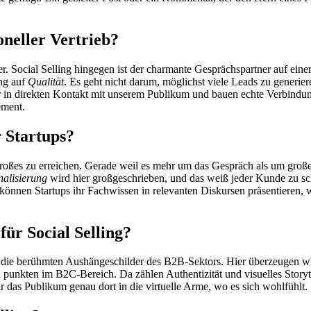
oneller Vertrieb?
reier. Social Selling hingegen ist der charmante Gesprächspartner auf ein
ing auf
Qualität
. Es geht nicht darum, möglichst viele Leads zu generie
ir in direkten Kontakt mit unserem Publikum und bauen echte Verbindun
ement.
r Startups?
t Großes zu erreichen. Gerade weil es mehr um das Gespräch als um g
nalisierung
wird hier großgeschrieben, und das weiß jeder Kunde zu sch
nnen Startups ihr Fachwissen in relevanten Diskursen präsentieren, 
für Social Selling?
d die berühmten Aushängeschilder des B2B-Sektors. Hier überzeugen wi
nkten im B2C-Bereich. Da zählen Authentizität und visuelles Storytel
 das Publikum genau dort in die virtuelle Arme, wo es sich wohlfühlt.