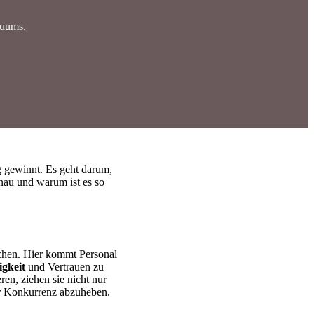
duums.
g gewinnt. Es geht darum,
enau und warum ist es so
echen. Hier kommt Personal
gkeit
und Vertrauen zu
en, ziehen sie nicht nur
er Konkurrenz abzuheben.