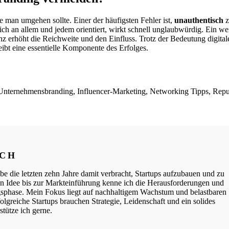
e man umgehen sollte. Einer der häufigsten Fehler ist,
unauthentisch
z
ich an allem und jedem orientiert, wirkt schnell unglaubwürdig. Ein weit
enz erhöht die Reichweite und den Einfluss. Trotz der Bedeutung digital
ibt eine essentielle Komponente des Erfolges.
, Unternehmensbranding, Influencer-Marketing, Networking Tipps, Rep
ICH
be die letzten zehn Jahre damit verbracht, Startups aufzubauen und zu
ten Idee bis zur Markteinführung kenne ich die Herausforderungen und
phase. Mein Fokus liegt auf nachhaltigem Wachstum und belastbaren
lgreiche Startups brauchen Strategie, Leidenschaft und ein solides
tütze ich gerne.