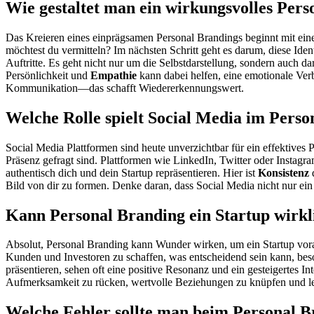
Wie gestaltet man ein wirkungsvolles Per
Das Kreieren eines einprägsamen Personal Brandings beginnt mit eine
möchtest du vermitteln? Im nächsten Schritt geht es darum, diese Iden
Auftritte. Es geht nicht nur um die Selbstdarstellung, sondern auch d
Persönlichkeit und
Empathie
kann dabei helfen, eine emotionale Ver
Kommunikation—das schafft Wiedererkennungswert.
Welche Rolle spielt Social Media im Pers
Social Media Plattformen sind heute unverzichtbar für ein effektives 
Präsenz gefragt sind. Plattformen wie LinkedIn, Twitter oder Instagr
authentisch dich und dein Startup repräsentieren. Hier ist
Konsistenz
d
Bild von dir zu formen. Denke daran, dass Social Media nicht nur ein
Kann Personal Branding ein Startup wirkl
Absolut, Personal Branding kann Wunder wirken, um ein Startup voran
Kunden und Investoren zu schaffen, was entscheidend sein kann, beso
präsentieren, sehen oft eine positive Resonanz und ein gesteigertes 
Aufmerksamkeit zu rücken, wertvolle Beziehungen zu knüpfen und le
Welche Fehler sollte man beim Personal 