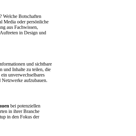
g? Welche Botschaften
al Media oder persönliche
hung aus Fachwissen,
Auftreten in Design und
 Informationen und sichtbare
 und Inhalte zu teilen, die
, ein unverwechselbares
und Netzwerke aufzubauen.
auen
bei potenziellen
ten in ihrer Branche
rtup in den Fokus der