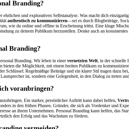
sonal Branding?
r ehrlichen und explorativen Selbstanalyse. Was macht dich einzigarti
tität
authentisch zu kommunizieren
—sei es durch Blogbeiträge, Soci
arum, wie du online und offline in Erscheinung trittst. Eine kluge Misc
bindung zu deinem Publikum herzustellen. Denke auch an konsistentes 
onal Branding?
Personal Branding. Wir leben in einer
vernetzten Welt
, in der schnelle
am bieten die Möglichkeit, mit einem breiten Publikum zu kommunizieren
er Schlüssel: Regelmäßige Beiträge und ein klarer Stil tragen dazu bei
 Lautsprecher ist, sondern eine Gelegenheit, in den Dialog zu treten 
ich voranbringen?
zubringen. Ein starker, persönlicher Auftritt kann dabei helfen,
Vertr
nders in den frühen Phasen. Gründer, die sich als Vordenker und Exper
Interesse an ihrem Unternehmen. Personal Branding kann helfen, das Sta
tztlich den Erfolg und das Wachstum zu fördern.
Branding vermeiden?