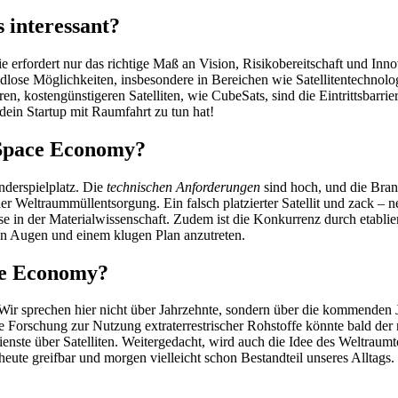
 interessant?
 erfordert nur das richtige Maß an Vision, Risikobereitschaft und Innov
ndlose Möglichkeiten, insbesondere in Bereichen wie Satellitentechnolo
, kostengünstigeren Satelliten, wie CubeSats, sind die Eintrittsbarriere
 dein Startup mit Raumfahrt zu tun hat!
 Space Economy?
nderspielplatz. Die
technischen Anforderungen
sind hoch, und die Bran
 der Weltraummüllentsorgung. Ein falsch platzierter Satellit und zack 
e in der Materialwissenschaft. Zudem ist die Konkurrenz durch etabli
nen Augen und einem klugen Plan anzutreten.
ace Economy?
 Wir sprechen hier nicht über Jahrzehnte, sondern über die kommenden
e Forschung zur Nutzung extraterrestrischer Rohstoffe könnte bald de
dienste über Satelliten. Weitergedacht, wird auch die Idee des Weltrau
 heute greifbar und morgen vielleicht schon Bestandteil unseres Alltags.