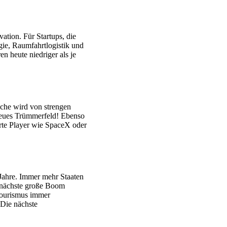
ation. Für Startups, die
gie, Raumfahrtlogistik und
n heute niedriger als je
che wird von strengen
– neues Trümmerfeld! Ebenso
erte Player wie SpaceX oder
 Jahre. Immer mehr Staaten
r nächste große Boom
mtourismus immer
 Die nächste