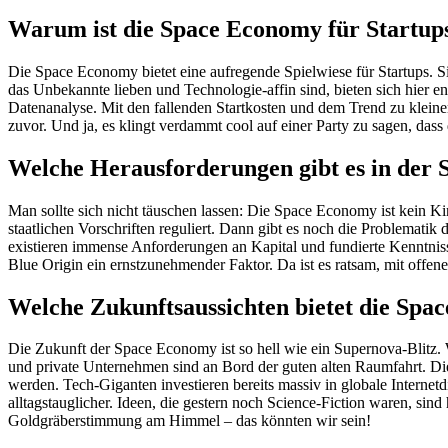
Warum ist die Space Economy für Startups
Die Space Economy bietet eine aufregende Spielwiese für Startups. Sie
das Unbekannte lieben und Technologie-affin sind, bieten sich hier e
Datenanalyse. Mit den fallenden Startkosten und dem Trend zu kleineren
zuvor. Und ja, es klingt verdammt cool auf einer Party zu sagen, dass
Welche Herausforderungen gibt es in der
Man sollte sich nicht täuschen lassen: Die Space Economy ist kein Ki
staatlichen Vorschriften reguliert. Dann gibt es noch die Problematik
existieren immense Anforderungen an Kapital und fundierte Kenntniss
Blue Origin ein ernstzunehmender Faktor. Da ist es ratsam, mit offe
Welche Zukunftsaussichten bietet die Sp
Die Zukunft der Space Economy ist so hell wie ein Supernova-Blitz.
und private Unternehmen sind an Bord der guten alten Raumfahrt. Di
werden. Tech-Giganten investieren bereits massiv in globale Internet
alltagstauglicher. Ideen, die gestern noch Science-Fiction waren, sind
Goldgräberstimmung am Himmel – das könnten wir sein!