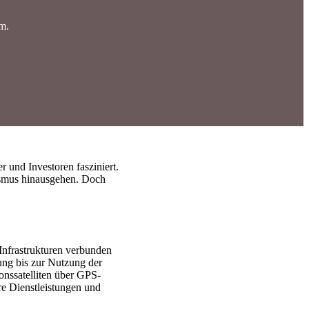
m.
 und Investoren fasziniert.
rismus hinausgehen. Doch
Infrastrukturen verbunden
ung bis zur Nutzung der
nssatelliten über GPS-
re Dienstleistungen und