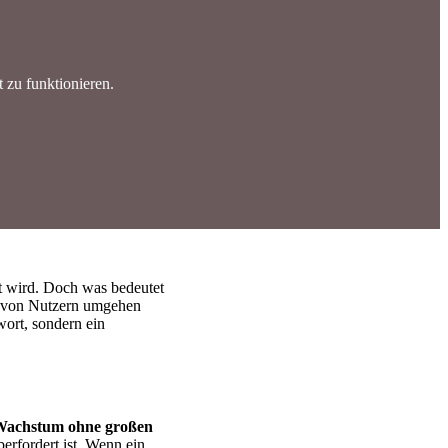
 zu funktionieren.
t wird. Doch was bedeutet
hl von Nutzern umgehen
wort, sondern ein
s Wachstum ohne großen
erfordert ist. Wenn ein