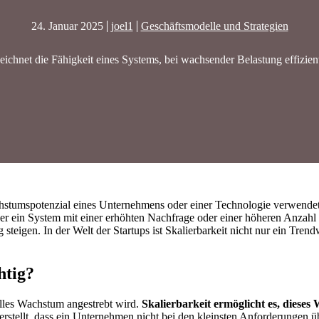
24. Januar 2025
joel1
Geschäftsmodelle und Strategien
zeichnet die Fähigkeit eines Systems, bei wachsender Belastung effizient
chstumspotenzial eines Unternehmens oder einer Technologie verwende
der ein System mit einer erhöhten Nachfrage oder einer höheren Anza
steigen. In der Welt der Startups ist Skalierbarkeit nicht nur ein Trend
htig?
lles Wachstum angestrebt wird.
Skalierbarkeit ermöglicht es, diese
erstellt, dass ein Unternehmen nicht bei den kleinsten Anforderungen üb