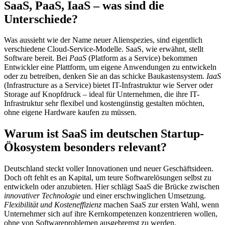
SaaS, PaaS, IaaS – was sind die
Unterschiede?
Was aussieht wie der Name neuer Alienspezies, sind eigentlich
verschiedene Cloud-Service-Modelle. SaaS, wie erwähnt, stellt
Software bereit. Bei
PaaS
(Platform as a Service) bekommen
Entwickler eine Plattform, um eigene Anwendungen zu entwickeln
oder zu betreiben, denken Sie an das schicke Baukastensystem.
IaaS
(Infrastructure as a Service) bietet IT-Infrastruktur wie Server oder
Storage auf Knopfdruck – ideal für Unternehmen, die ihre IT-
Infrastruktur sehr flexibel und kostengünstig gestalten möchten,
ohne eigene Hardware kaufen zu müssen.
Warum ist SaaS im deutschen Startup-
Ökosystem besonders relevant?
Deutschland steckt voller Innovationen und neuer Geschäftsideen.
Doch oft fehlt es an Kapital, um teure Softwarelösungen selbst zu
entwickeln oder anzubieten. Hier schlägt SaaS die Brücke zwischen
innovativer Technologie
und einer erschwinglichen Umsetzung.
Flexibilität und Kosteneffizienz
machen SaaS zur ersten Wahl, wenn
Unternehmer sich auf ihre Kernkompetenzen konzentrieren wollen,
ohne von Softwareproblemen ausgebremst zu werden.