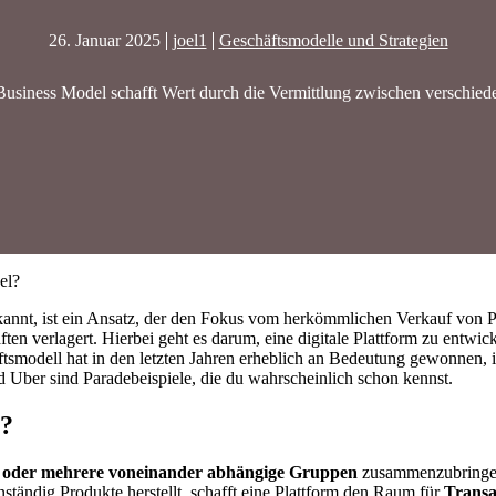
26. Januar 2025
joel1
Geschäftsmodelle und Strategien
Business Model schafft Wert durch die Vermittlung zwischen verschie
el?
kannt, ist ein Ansatz, der den Fokus vom herkömmlichen Verkauf von 
 verlagert. Hierbei geht es darum, eine digitale Plattform zu entwicke
tsmodell hat in den letzten Jahren erheblich an Bedeutung gewonnen,
 Uber sind Paradebeispiele, die du wahrscheinlich schon kennst.
l?
 oder mehrere voneinander abhängige Gruppen
zusammenzubringen
ständig Produkte herstellt, schafft eine Plattform den Raum für
Transa