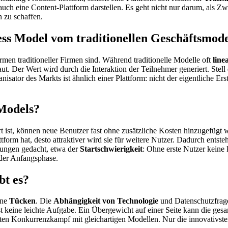
uch eine Content-Plattform darstellen. Es geht nicht nur darum, als Z
 zu schaffen.
ess Model vom traditionellen Geschäftsmode
ormen traditioneller Firmen sind. Während traditionelle Modelle oft
line
t. Der Wert wird durch die Interaktion der Teilnehmer generiert. Stell 
sator des Markts ist ähnlich einer Plattform: nicht der eigentliche Ers
 Models?
ert ist, können neue Benutzer fast ohne zusätzliche Kosten hinzugefügt
tform hat, desto attraktiver wird sie für weitere Nutzer. Dadurch entsteht
erungen gedacht, etwa der
Startschwierigkeit
: Ohne erste Nutzer keine 
 der Anfangsphase.
bt es?
ine
Tücken
. Die
Abhängigkeit von Technologie
und Datenschutzfrage
st keine leichte Aufgabe. Ein Übergewicht auf einer Seite kann die ge
ekten Konkurrenzkampf mit gleichartigen Modellen. Nur die innovativst