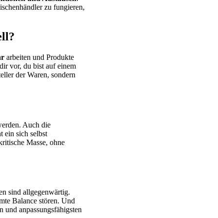
wischenhändler zu fungieren,
ll?
ar
arbeiten und Produkte
dir vor, du bist auf einem
teller der Waren, sondern
 werden. Auch die
 ein sich selbst
kritische Masse, ohne
n sind allgegenwärtig.
samte Balance stören. Und
en und anpassungsfähigsten