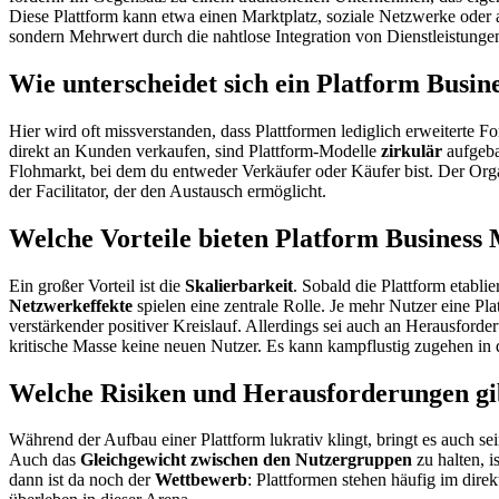
Diese Plattform kann etwa einen Marktplatz, soziale Netzwerke oder a
sondern Mehrwert durch die nahtlose Integration von Dienstleistungen
Wie unterscheidet sich ein Platform Busin
Hier wird oft missverstanden, dass Plattformen lediglich erweiterte F
direkt an Kunden verkaufen, sind Plattform-Modelle
zirkulär
aufgebau
Flohmarkt, bei dem du entweder Verkäufer oder Käufer bist. Der Organi
der Facilitator, der den Austausch ermöglicht.
Welche Vorteile bieten Platform Business
Ein großer Vorteil ist die
Skalierbarkeit
. Sobald die Plattform etabli
Netzwerkeffekte
spielen eine zentrale Rolle. Je mehr Nutzer eine Plat
verstärkender positiver Kreislauf. Allerdings sei auch an Herausford
kritische Masse keine neuen Nutzer. Es kann kampflustig zugehen in
Welche Risiken und Herausforderungen gi
Während der Aufbau einer Plattform lukrativ klingt, bringt es auch se
Auch das
Gleichgewicht zwischen den Nutzergruppen
zu halten, i
dann ist da noch der
Wettbewerb
: Plattformen stehen häufig im dir