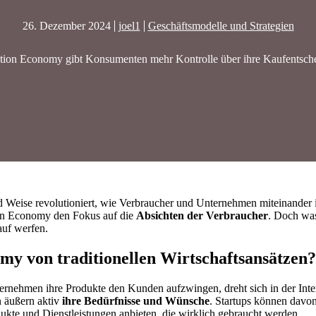
26. Dezember 2024
joel1
Geschäftsmodelle und Strategien
ntion Economy gibt Konsumenten mehr Kontrolle über ihre Kaufentsch
d Weise revolutioniert, wie Verbraucher und Unternehmen miteinander in
ion Economy den Fokus auf die
Absichten der Verbraucher
. Doch was
auf werfen.
omy von traditionellen Wirtschaftsansätzen?
ernehmen ihre Produkte den Kunden aufzwingen, dreht sich in der Int
n äußern aktiv
ihre Bedürfnisse und Wünsche
. Startups können davon 
dukte und Dienstleistungen anbieten, die wirklich gebraucht werden.