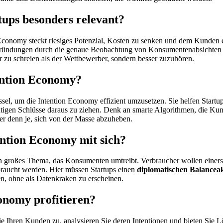
tups besonders relevant?
on Economy steckt riesiges Potenzial, Kosten zu senken und dem Kunden
ugründungen durch die genaue Beobachtung von Konsumentenabsichte
r zu schreien als der Wettbewerber, sondern besser zuzuhören.
ention Economy?
sel, um die Intention Economy effizient umzusetzen. Sie helfen Startup
htigen Schlüsse daraus zu ziehen. Denk an smarte Algorithmen, die K
er denn je, sich von der Masse abzuheben.
ntion Economy mit sich?
t ein großes Thema, das Konsumenten umtreibt. Verbraucher wollen einer
sbraucht werden. Hier müssen Startups einen
diplomatischen Balancea
n, ohne als Datenkraken zu erscheinen.
onomy profitieren?
ie Ihren Kunden zu, analysieren Sie deren Intentionen und bieten Sie L