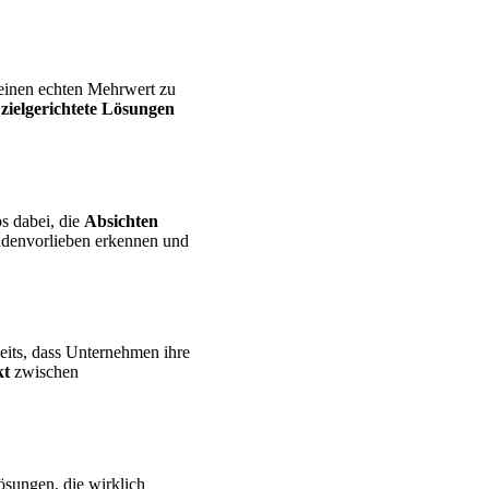
 einen echten Mehrwert zu
n
zielgerichtete Lösungen
s dabei, die
Absichten
undenvorlieben erkennen und
seits, dass Unternehmen ihre
kt
zwischen
ösungen, die wirklich