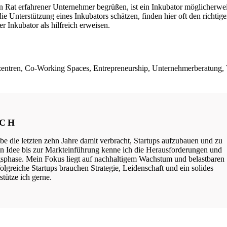
Rat erfahrener Unternehmer begrüßen, ist ein Inkubator möglicherwei
ie Unterstützung eines Inkubators schätzen, finden hier oft den richt
r Inkubator als hilfreich erweisen.
zentren, Co-Working Spaces, Entrepreneurship, Unternehmerberatung, 
ICH
be die letzten zehn Jahre damit verbracht, Startups aufzubauen und zu
ten Idee bis zur Markteinführung kenne ich die Herausforderungen und
phase. Mein Fokus liegt auf nachhaltigem Wachstum und belastbaren
lgreiche Startups brauchen Strategie, Leidenschaft und ein solides
tütze ich gerne.