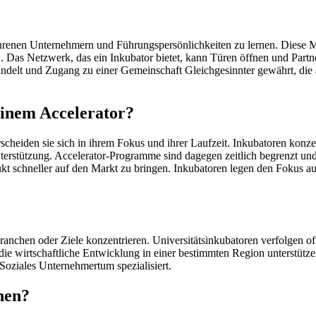
rfahrenen Unternehmern und Führungspersönlichkeiten zu lernen. Diese M
. Das Netzwerk, das ein Inkubator bietet, kann Türen öffnen und Partne
ndelt und Zugang zu einer Gemeinschaft Gleichgesinnter gewährt, die 
einem Accelerator?
cheiden sie sich in ihrem Fokus und ihrer Laufzeit. Inkubatoren konzen
erstützung. Accelerator-Programme sind dagegen zeitlich begrenzt und 
ukt schneller auf den Markt zu bringen. Inkubatoren legen den Fokus a
ranchen oder Ziele konzentrieren. Universitätsinkubatoren verfolgen of
ie wirtschaftliche Entwicklung in einer bestimmten Region unterstütze
Soziales Unternehmertum spezialisiert.
ehen?