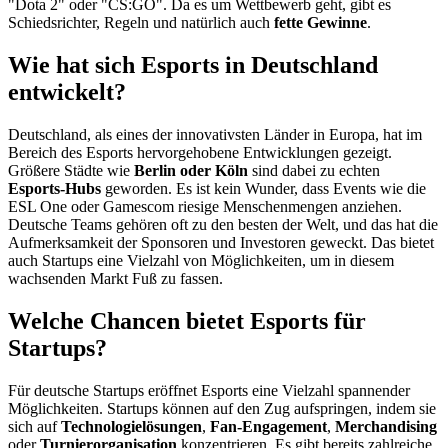
"Dota 2" oder "CS:GO". Da es um Wettbewerb geht, gibt es
Schiedsrichter, Regeln und natürlich auch
fette Gewinne
.
Wie hat sich Esports in Deutschland
entwickelt?
Deutschland, als eines der innovativsten Länder in Europa, hat im
Bereich des Esports hervorgehobene Entwicklungen gezeigt.
Größere Städte wie
Berlin oder Köln
sind dabei zu echten
Esports-Hubs
geworden. Es ist kein Wunder, dass Events wie die
ESL One oder Gamescom riesige Menschenmengen anziehen.
Deutsche Teams gehören oft zu den besten der Welt, und das hat die
Aufmerksamkeit der Sponsoren und Investoren geweckt. Das bietet
auch Startups eine Vielzahl von Möglichkeiten, um in diesem
wachsenden Markt Fuß zu fassen.
Welche Chancen bietet Esports für
Startups?
Für deutsche Startups eröffnet Esports eine Vielzahl spannender
Möglichkeiten. Startups können auf den Zug aufspringen, indem sie
sich auf
Technologielösungen
,
Fan-Engagement
,
Merchandising
oder
Turnierorganisation
konzentrieren. Es gibt bereits zahlreiche