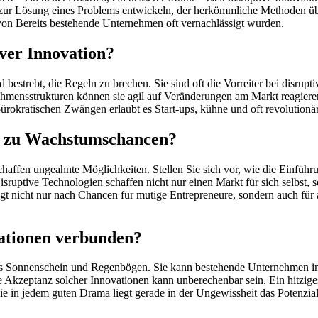
 zur Lösung eines Problems entwickeln, der herkömmliche Methoden üb
von Bereits bestehende Unternehmen oft vernachlässigt wurden.
iver Innovation?
bestrebt, die Regeln zu brechen. Sie sind oft die Vorreiter bei disrupt
hmensstrukturen können sie agil auf Veränderungen am Markt reagiere
 bürokratischen Zwängen erlaubt es Start-ups, kühne und oft revolutionä
ft zu Wachstumschancen?
chaffen ungeahnte Möglichkeiten. Stellen Sie sich vor, wie die Einfüh
sruptive Technologien schaffen nicht nur einen Markt für sich selbst,
gt nicht nur nach Chancen für mutige Entrepreneure, sondern auch für al
vationen verbunden?
alles Sonnenschein und Regenbögen. Sie kann bestehende Unternehmen i
e Akzeptanz solcher Innovationen kann unberechenbar sein. Ein hitzige
e in jedem guten Drama liegt gerade in der Ungewissheit das Potenzia