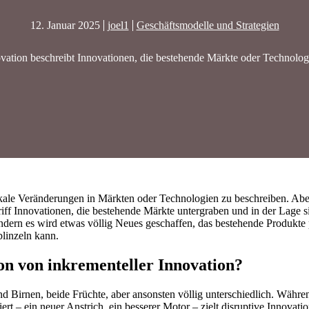
12. Januar 2025
joel1
Geschäftsmodelle und Strategien
ovation beschreibt Innovationen, die bestehende Märkte oder Technolog
dikale Veränderungen in Märkten oder Technologien zu beschreiben. Abe
riff Innovationen, die bestehende Märkte untergraben und in der Lage s
ondern es wird etwas völlig Neues geschaffen, das bestehende Produkte 
blinzeln kann.
ion von inkrementeller Innovation?
d Birnen, beide Früchte, aber ansonsten völlig unterschiedlich. Währe
t – ein neuer Anstrich, ein besserer Motor – zielt disruptive Innovatio