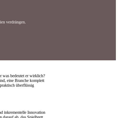
ien verdrängen.
r was bedeutet er wirklich?
ind, eine Branche komplett
praktisch überflüssig
nd inkrementelle Innovation
n darauf ab, das Spielbrett