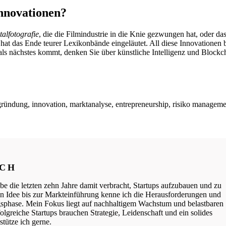
Innovationen?
talfotografie
, die die Filmindustrie in die Knie gezwungen hat, oder da
hat das Ende teurer Lexikonbände eingeläutet. All diese Innovationen
als nächstes kommt, denken Sie über künstliche Intelligenz und Block
sgründung, innovation, marktanalyse, entrepreneurship, risiko managem
ICH
be die letzten zehn Jahre damit verbracht, Startups aufzubauen und zu
ten Idee bis zur Markteinführung kenne ich die Herausforderungen und
phase. Mein Fokus liegt auf nachhaltigem Wachstum und belastbaren
lgreiche Startups brauchen Strategie, Leidenschaft und ein solides
tütze ich gerne.