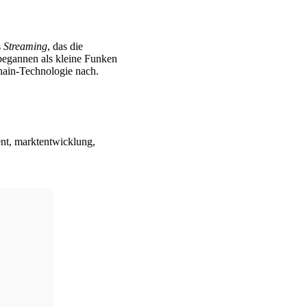
s
Streaming
, das die
 begannen als kleine Funken
chain-Technologie nach.
ent, marktentwicklung,