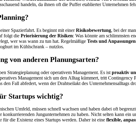
sschauend handeln, da ihnen oft die Puffer etablierter Unternehmen feh
Planning?
iner Spazierfahrt. Es beginnt mit einer
Risikobewertung
, bei der m
f folgt die
Priorisierung der Risiken
: Was könnte am schlimmsten en
gelegt, wer was wann zu tun hat. Regelmäßige
Tests und Anpassungen
 Joghurt im Kühlschrank – nutzlos.
ing von anderen Planungsarten?
eben Strategieplanung oder operativem Management. Es ist
proaktiv un
peratives Management sich um den Alltag kümmert, tritt Contingency 
as den Fall abfedert, wenn der Drahtseilakt des Unternehmensalltags dro
ür Startups wichtig?
namischen Umfeld, müssen schnell wachsen und haben dabei oft begrenz
r konkurrierenden Jungunternehmen zu haben. Nicht selten kann ein u
 für die Existenz eines Startups werden. Daher ist eine
flexible, anpa