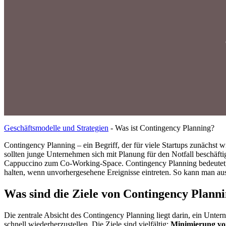
Geschäftsmodelle und Strategien
-
Was ist Contingency Planning?
Contingency Planning – ein Begriff, der für viele Startups zunächst
sollten junge Unternehmen sich mit Planung für den Notfall beschäft
Cappuccino zum Co-Working-Space. Contingency Planning bedeutet,
halten, wenn unvorhergesehene Ereignisse eintreten. So kann man aus
Was sind die Ziele von Contingency Plann
Die zentrale Absicht des Contingency Planning liegt darin, ein Unter
schnell wiederherzustellen. Die Ziele sind vielfältig:
Minimierung vo