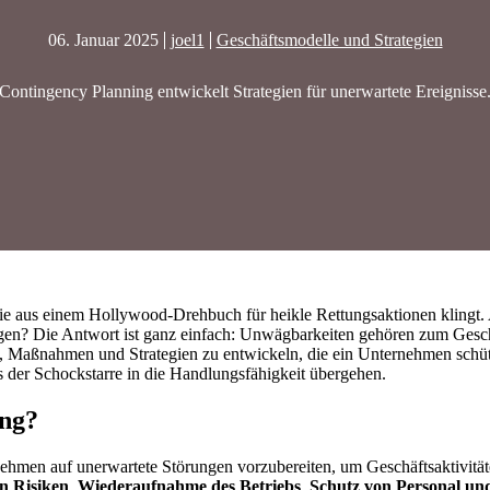
06. Januar 2025
joel1
Geschäftsmodelle und Strategien
Contingency Planning entwickelt Strategien für unerwartete Ereignisse
 wie aus einem Hollywood-Drehbuch für heikle Rettungsaktionen klingt
igen? Die Antwort ist ganz einfach: Unwägbarkeiten gehören zum Gesch
 Maßnahmen und Strategien zu entwickeln, die ein Unternehmen schü
 der Schockstarre in die Handlungsfähigkeit übergehen.
ing?
nehmen auf unerwartete Störungen vorzubereiten, um Geschäftsaktivität
n Risiken
,
Wiederaufnahme des Betriebs
,
Schutz von Personal u