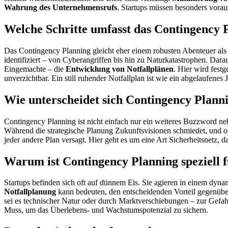
Wahrung des Unternehmensrufs
. Startups müssen besonders vorau
Welche Schritte umfasst das Contingency 
Das Contingency Planning gleicht eher einem robusten Abenteuer als e
identifiziert – von Cyberangriffen bis hin zu Naturkatastrophen. Darau
Eingemachte – die
Entwicklung von Notfallplänen
. Hier wird fest
unverzichtbar. Ein still ruhender Notfallplan ist wie ein abgelaufenes
Wie unterscheidet sich Contingency Plann
Contingency Planning ist nicht einfach nur ein weiteres Buzzword n
Während die strategische Planung Zukunftsvisionen schmiedet, und o
jeder andere Plan versagt. Hier geht es um eine Art Sicherheitsnetz, d
Warum ist Contingency Planning speziell f
Startups befinden sich oft auf dünnem Eis. Sie agieren in einem dy
Notfallplanung
kann bedeuten, den entscheidenden Vorteil gegenübe
sei es technischer Natur oder durch Marktverschiebungen – zur Gefahr
Muss, um das Überlebens- und Wachstumspotenzial zu sichern.