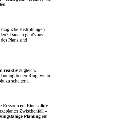
len.
an mögliche Bedrohungen
den? Danach geht's ans
des Plans sind
d reaktiv
zugleich.
Planning in den Ring, wenn
ht zu scheitern.
te Ressourcen. Eine
solide
ngeplanter Zwischenfall –
ssungsfähige Planung
ein