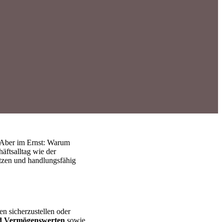
.
. Aber im Ernst: Warum
äftsalltag wie der
tzen und handlungsfähig
en sicherzustellen oder
nd Vermögenswerten
sowie