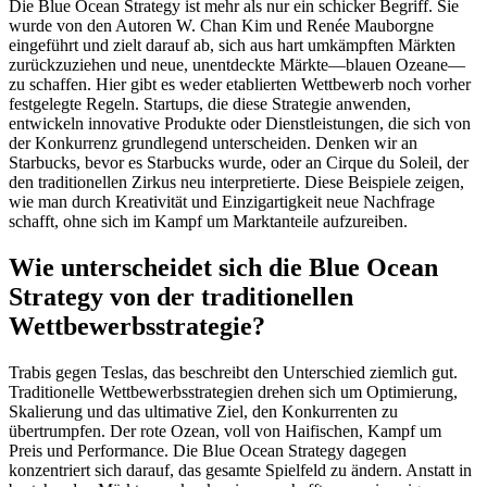
Die Blue Ocean Strategy ist mehr als nur ein schicker Begriff. Sie
wurde von den Autoren W. Chan Kim und Renée Mauborgne
eingeführt und zielt darauf ab, sich aus hart umkämpften Märkten
zurückzuziehen und neue, unentdeckte Märkte—blauen Ozeane—
zu schaffen. Hier gibt es weder etablierten Wettbewerb noch vorher
festgelegte Regeln. Startups, die diese Strategie anwenden,
entwickeln innovative Produkte oder Dienstleistungen, die sich von
der Konkurrenz grundlegend unterscheiden. Denken wir an
Starbucks, bevor es Starbucks wurde, oder an Cirque du Soleil, der
den traditionellen Zirkus neu interpretierte. Diese Beispiele zeigen,
wie man durch Kreativität und Einzigartigkeit neue Nachfrage
schafft, ohne sich im Kampf um Marktanteile aufzureiben.
Wie unterscheidet sich die Blue Ocean
Strategy von der traditionellen
Wettbewerbsstrategie?
Trabis gegen Teslas, das beschreibt den Unterschied ziemlich gut.
Traditionelle Wettbewerbsstrategien drehen sich um Optimierung,
Skalierung und das ultimative Ziel, den Konkurrenten zu
übertrumpfen. Der rote Ozean, voll von Haifischen, Kampf um
Preis und Performance. Die Blue Ocean Strategy dagegen
konzentriert sich darauf, das gesamte Spielfeld zu ändern. Anstatt in